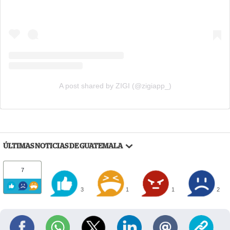
A post shared by ZIGI (@zigiapp_)
ÚLTIMAS NOTICIAS DE GUATEMALA
7
3
1
1
2