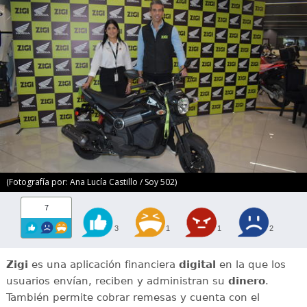
(Fotografía por: Ana Lucía Castillo / Soy 502)
7
3
1
1
2
Zigi
es una aplicación financiera
digital
en la que los
usuarios envían, reciben y administran su
dinero
.
También permite cobrar remesas y cuenta con el