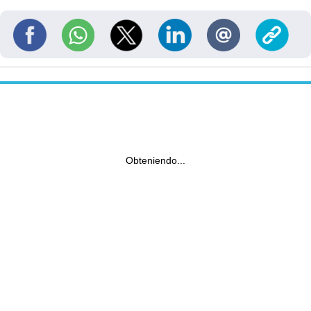
Obteniendo...