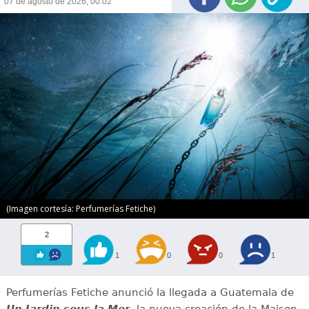
07 de agosto de 2026, 00:02
(Imagen cortesía: Perfumerías Fetiche)
2
1
0
0
1
Perfumerías Fetiche anunció la llegada a Guatemala de
Un Jardin sous la Mer
, la nueva creación de la Maison