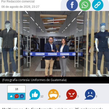
Por Redacción comercial
06 de agosto de 2026, 23:27
(Fotografía cortesía: Uniformes de Guatemala)
18
12
0
3
3