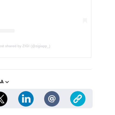
ost shared by ZIGI (@zigiapp_)
LA