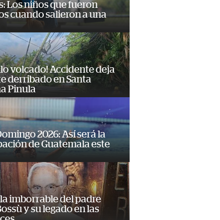
: Los niños que fueron
os cuando salieron a una
lo volcado! Accidente deja
e derribado en Santa
a Pinula
omingo 2026: Así será la
pación de Guatemala este
la imborrable del padre
ossù y su legado en las
ces