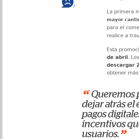
2
La primera m
mayor canti
para el come
realice a tra
Esta promoci
de abril
. Lo
descargar Z
obtener más 
“
Queremos pr
dejar atrás el 
pagos digital
incentivos qu
”
usuarios.