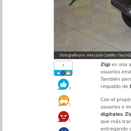
(Fotografía por: Ana Lucía Castillo / Soy 502
Zigi
es una a
7
usuarios env
También perm
respaldo de
3
Con el propós
1
usuarios e in
digitales Zi
1
que más tran
entregando