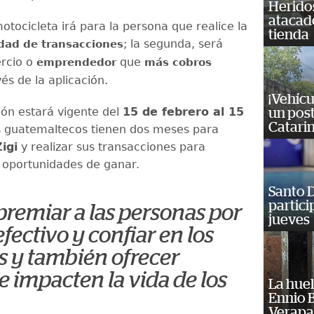
Heridos
atacad
otocicleta irá para la persona que realice la
tienda
; la segunda, será
dad de transacciones
rcio o
que
emprendedor
más cobros
vés de la aplicación.
¡Vehícu
ón estará vigente del
15 de febrero al 15
un post
Catarin
s guatemaltecos tienen dos meses para
igi
y realizar sus transacciones para
oportunidades de ganar.
Santo D
partici
emiar a las personas por
jueves
efectivo y confiar en los
es y también ofrecer
e impacten la vida de los
La huel
Ennio B
Verapa