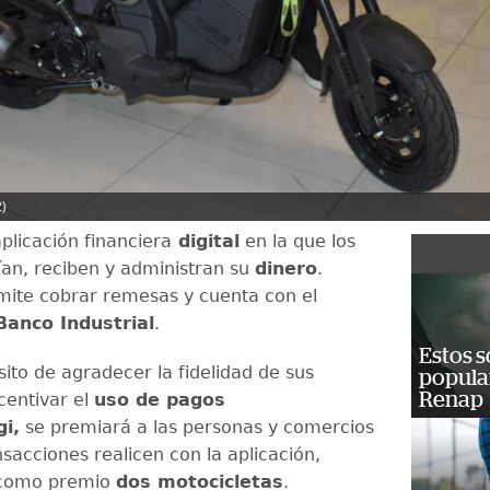
)
plicación financiera
digital
en la que los
ían, reciben y administran su
dinero
.
ite cobrar remesas y cuenta con el
Banco Industrial
.
Estos s
ito de agradecer la fidelidad de sus
popula
Renap
centivar el
uso de pagos
gi,
se premiará a las personas y comercios
sacciones realicen con la aplicación,
 como premio
dos motocicletas
.