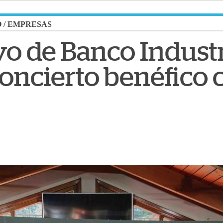
O
/
EMPRESAS
yo de Banco Industr
oncierto benéfico c