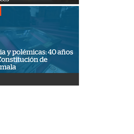
ia y polémicas: 40 años
Constitución de
emala