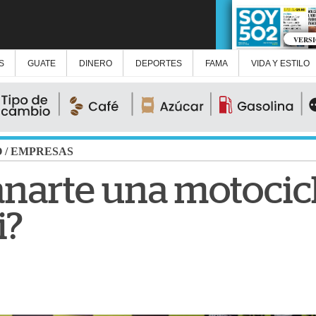
VERS
S
GUATE
DINERO
DEPORTES
FAMA
VIDA Y ESTILO
O
/
EMPRESAS
anarte una motocic
i?