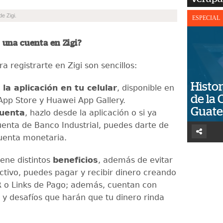
e Zigi.
ESPECIAL
una cuenta en Zigi?
a registrarte en Zigi son sencillos:
Histor
la aplicación en tu celular
, disponible en
de la 
App Store y Huawei App Gallery.
Guat
cuenta
, hazlo desde la aplicación o si ya
uenta de Banco Industrial, puedes darte de
cuenta monetaria.
tiene distintos
beneficios
, además de evitar
ectivo, puedes pagar y recibir dinero creando
 o Links de Pago; además, cuentan con
y desafíos que harán que tu dinero rinda