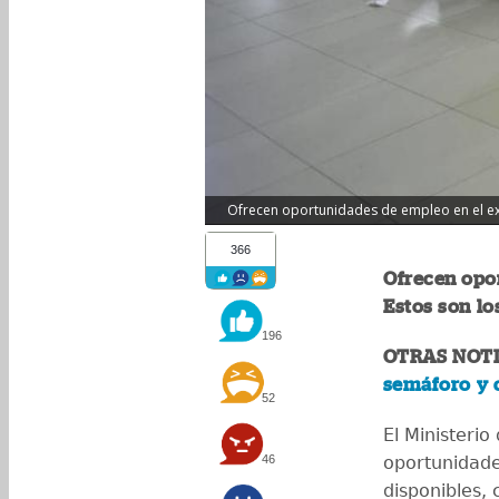
Ofrecen oportunidades de empleo en el extra
366
Ofrecen opor
Estos son lo
196
OTRAS NOTI
semáforo y c
52
El Ministerio
46
oportunidade
disponibles,