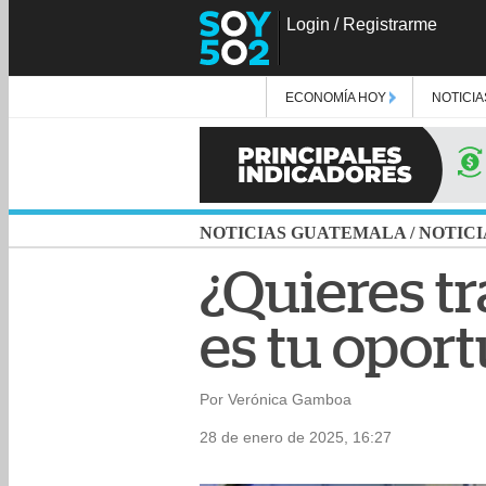
Login
/
Registrarme
ECONOMÍA HOY
NOTICIA
NOTICIAS GUATEMALA
/
NOTICI
¿Quieres tr
es tu opor
Por Verónica Gamboa
28 de enero de 2025, 16:27