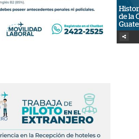
Histor
de la 
Guat