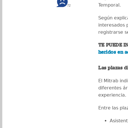
Temporal.
72
Según explica
interesados 
registrarse 
TE PUEDE I
heridos en a
Las plazas d
El Mitrab ind
diferentes ár
experiencia.
Entre las pla
Asisten