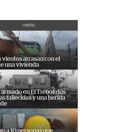
+VISTO
 vientos arrasan con el
de una vivienda
armado en El Trébol: dos
s fallecidas y una herida
rde
an a 10 personas que