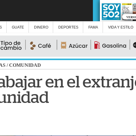
VERS
S
GUATE
DINERO
DEPORTES
FAMA
VIDA Y ESTILO
AS
/
COMUNIDAD
abajar en el extranj
tunidad