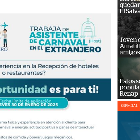
quedaro
El Salv
Joven 
Amatit
amigos
Estos s
popula
Renap
ESPECIAL