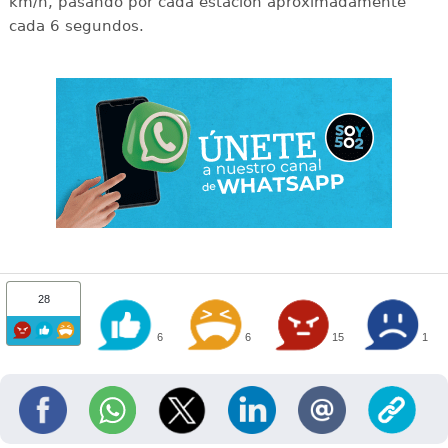
km/h, pasando por cada estación aproximadamente
cada 6 segundos.
28
6
6
15
1