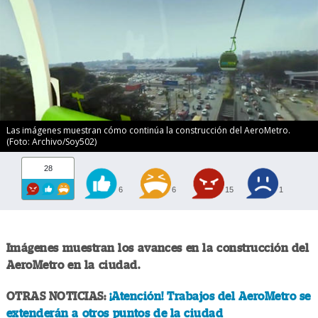
Las imágenes muestran cómo continúa la construcción del AeroMetro.
(Foto: Archivo/Soy502)
28
6
6
15
1
Imágenes muestran los avances en la construcción del
AeroMetro en la ciudad.
OTRAS NOTICIAS:
¡Atención! Trabajos del AeroMetro se
extenderán a otros puntos de la ciudad