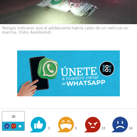
Testigos indicaron que el adolescente habría caído de un vehículo en
marcha. (Foto: Asonbomd)
30
3
0
13
14