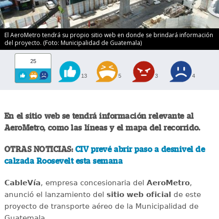
El AeroMetro tendrá su propio sitio web en donde se brindará información
del proyecto. (Foto: Municipalidad de Guatemala)
25
13
5
3
4
En el sitio web se tendrá información relevante al
AeroMetro, como las líneas y el mapa del recorrido.
OTRAS NOTICIAS:
CIV prevé abrir paso a desnivel de
calzada Roosevelt esta semana
CableVía
, empresa concesionaria del
AeroMetro
,
anunció el lanzamiento del
sitio web oficial
de este
proyecto de transporte aéreo de la Municipalidad de
Guatemala.