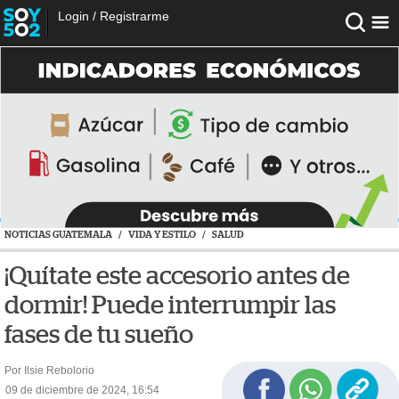
Login
/
Registrarme
NOTICIAS GUATEMALA
/
VIDA Y ESTILO
/
SALUD
¡Quítate este accesorio antes de
dormir! Puede interrumpir las
fases de tu sueño
Por Ilsie Rebolorio
09 de diciembre de 2024, 16:54