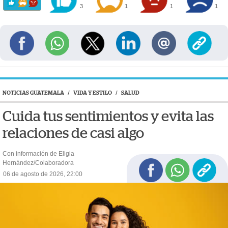
3
1
1
1
NOTICIAS GUATEMALA
/
VIDA Y ESTILO
/
SALUD
Cuida tus sentimientos y evita las
relaciones de casi algo
Con información de Eligia
Hernández/Colaboradora
06 de agosto de 2026, 22:00