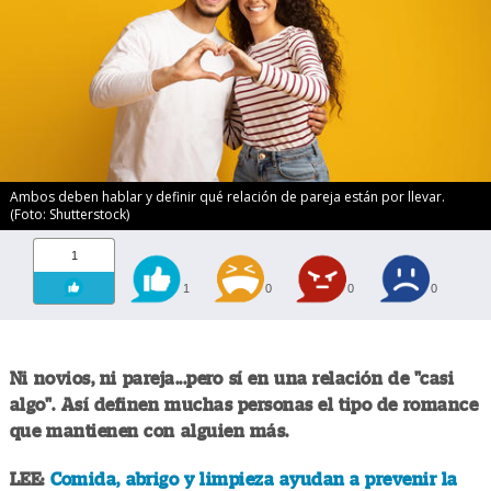
Ambos deben hablar y definir qué relación de pareja están por llevar.
(Foto: Shutterstock)
1
1
0
0
0
Ni novios, ni pareja...pero sí en una relación de "casi
algo". Así definen muchas personas el tipo de romance
que mantienen con alguien más.
LEE:
Comida, abrigo y limpieza ayudan a prevenir la