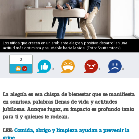
Los niños que crecen en un ambiente alegre y positivo desarrollan una
actitud más optimista y saludable hacia la vida. (Foto: Shutterstock)
2
0
1
1
0
La alegría es esa chispa de bienestar que se manifiesta
en sonrisas, palabras llenas de vida y actitudes
jubilosas. Aunque fugaz, su impacto es profundo tanto
para ti y quienes te rodean.
LEE:
Comida, abrigo y limpieza ayudan a prevenir la
gripe