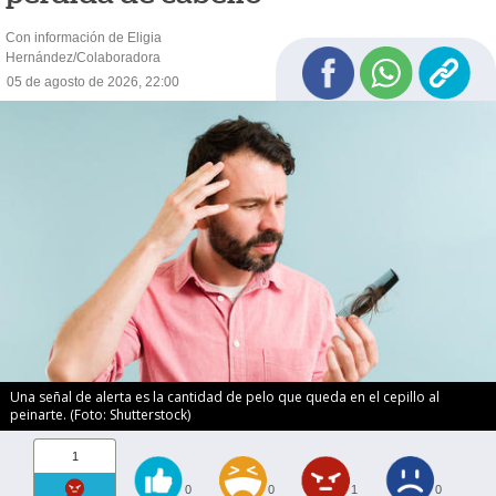
Con información de Eligia
Hernández/Colaboradora
05 de agosto de 2026, 22:00
Una señal de alerta es la cantidad de pelo que queda en el cepillo al
peinarte. (Foto: Shutterstock)
1
0
0
1
0