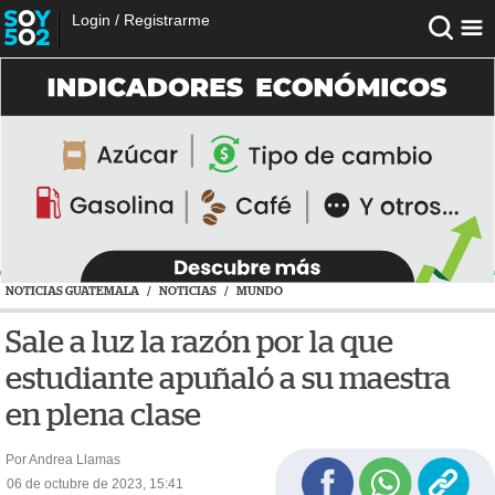
Login
/
Registrarme
NOTICIAS GUATEMALA
/
NOTICIAS
/
MUNDO
Sale a luz la razón por la que
estudiante apuñaló a su maestra
en plena clase
Por Andrea Llamas
06 de octubre de 2023, 15:41