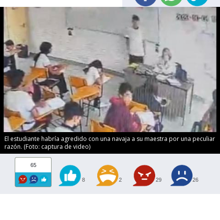
El estudiante habría agredido con una navaja a su maestra por una peculiar
razón. (Foto: captura de video)
65
8
2
29
26