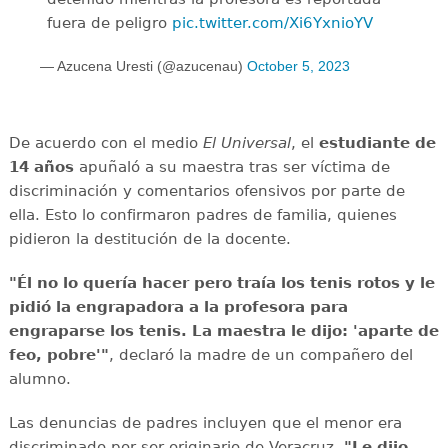
fuera de peligro
pic.twitter.com/Xi6YxnioYV
— Azucena Uresti (@azucenau)
October 5, 2023
De acuerdo con el medio
El Universal
, el
estudiante de
14 años
apuñaló a su maestra tras ser víctima de
discriminación y comentarios ofensivos por parte de
ella. Esto lo confirmaron padres de familia, quienes
pidieron la destitución de la docente.
"Él no lo quería hacer pero traía los tenis rotos y le
pidió la engrapadora a la profesora para
engraparse los tenis. La maestra le dijo: 'aparte de
feo, pobre'"
, declaró la madre de un compañero del
alumno.
Las denuncias de padres incluyen que el menor era
discriminado por ser originario de Veracruz.
"Le dijo