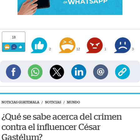
18
2
12
1
3
NOTICIAS GUATEMALA
/
NOTICIAS
/
MUNDO
¿Qué se sabe acerca del crimen
contra el influencer César
Gastélum?