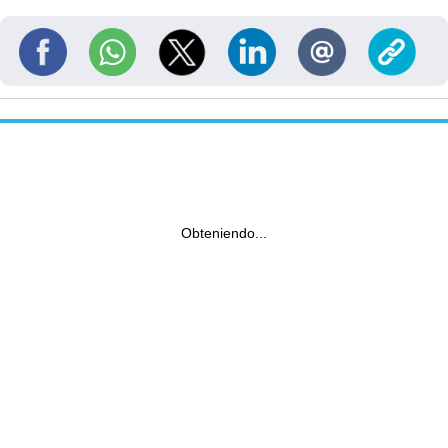
Obteniendo...