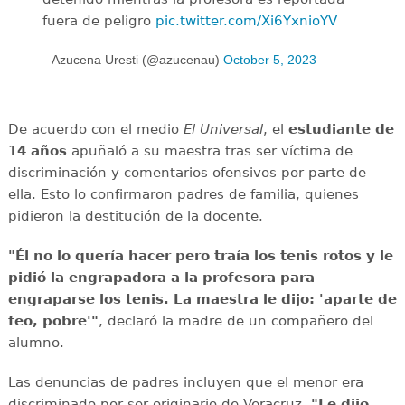
fuera de peligro
pic.twitter.com/Xi6YxnioYV
— Azucena Uresti (@azucenau)
October 5, 2023
De acuerdo con el medio
El Universal
, el
estudiante de
14 años
apuñaló a su maestra tras ser víctima de
discriminación y comentarios ofensivos por parte de
ella. Esto lo confirmaron padres de familia, quienes
pidieron la destitución de la docente.
"Él no lo quería hacer pero traía los tenis rotos y le
pidió la engrapadora a la profesora para
engraparse los tenis. La maestra le dijo: 'aparte de
feo, pobre'"
, declaró la madre de un compañero del
alumno.
Las denuncias de padres incluyen que el menor era
discriminado por ser originario de Veracruz.
"Le dijo