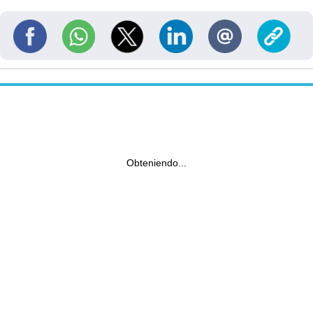
Obteniendo...