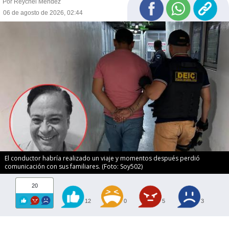
Por Reychel Méndez
06 de agosto de 2026, 02:44
El conductor habría realizado un viaje y momentos después perdió
comunicación con sus familiares. (Foto: Soy502)
20
12
0
5
3