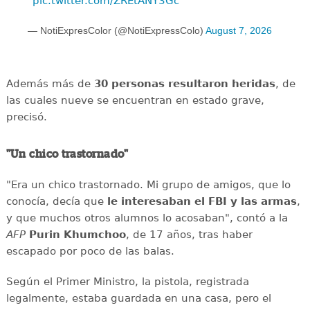
pic.twitter.com/ZREtANY3Gc
— NotiExpresColor (@NotiExpressColo)
August 7, 2026
Además más de
30 personas resultaron heridas
, de
las cuales nueve se encuentran en estado grave,
precisó.
"Un chico trastornado"
"Era un chico trastornado. Mi grupo de amigos, que lo
conocía, decía que
le interesaban el
FBI y las armas
,
y que muchos otros alumnos lo acosaban", contó a la
AFP
Purin
Khumchoo
, de 17 años, tras haber
escapado por poco de las balas.
Según el Primer Ministro, la pistola, registrada
legalmente, estaba guardada en una casa, pero el