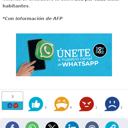
habitantes
.
*Con información de AFP
3
0
0
1
2