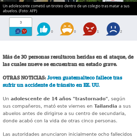
Un adolescente cometió un tiroteo dentro de un colegio tras matar a sus
abuelos. (Foto: AFP)
3
0
0
1
2
Más de 30 personas resultaron heridas en el ataque, de
las cuales nueve se encuentran en estado grave.
OTRAS NOTICIAS:
Joven guatemalteco fallece tras
sufrir un accidente de tránsito en EE. UU.
Un
adolescente de 14 años "trastornado"
, según
sus compañeros, mató este viernes en
Tailandia
a sus
abuelos antes de dirigirse a su centro de secundaria,
donde acabó con la vida de otras cinco personas.
Las autoridades anunciaron inicialmente ocho fallecidos