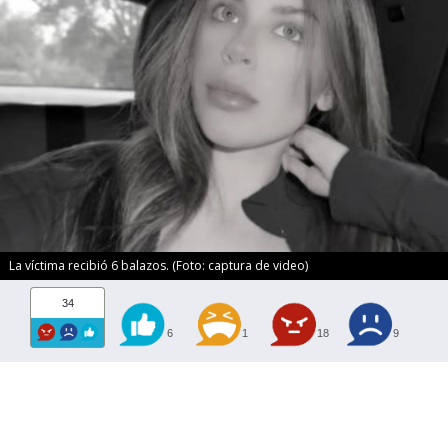
La víctima recibió 6 balazos. (Foto: captura de video)
34
6
1
18
9