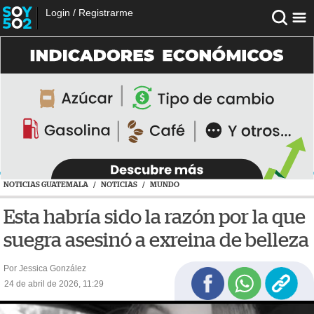
Login
/
Registrarme
NOTICIAS GUATEMALA
/
NOTICIAS
/
MUNDO
Esta habría sido la razón por la que
suegra asesinó a exreina de belleza
Por Jessica González
24 de abril de 2026, 11:29