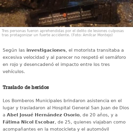
Tres personas fueron aprehendidas por el delito de lesiones culposas
tras protagonizar un fuerte accidente. (Foto: Amilcar Montejo)
Según las
investigaciones
, el motorista transitaba a
excesiva velocidad y al parecer no respetó el semáforo
en rojo y desencadenó el impacto entre los tres
vehículos.
Traslado de heridos
Los Bomberos Municipales brindaron asistencia en el
lugar y trasladaron al Hospital General San Juan de Dios
a
Abel Josué Hernández Osorio
, de 20 años, y a
Fátima Nicol Escobar
, de 25, quienes viajaban como
acompañantes en la motocicleta y el automóvil