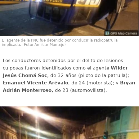
El agente de la PNC fue detenido por conducir la radiopatrulla
implicada. (Foto: Amilcar Montejo)
Los conductores detenidos por el delito de lesiones
culposas fueron identificados como el agente
Wilder
Jesús Chomá Soc
, de 32 años (piloto de la patrulla);
Emanuel Vicente Arévalo
, de 24 (motorista); y
Bryan
Adrián Monterroso,
de 23 (automovilista).