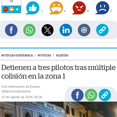
16
2
4
8
2
NOTICIAS GUATEMALA
/
NOTICIAS
/
ALERTAS
Detienen a tres pilotos tras múltiple
colisión en la zona 1
Con información de Eunise
Valdez/colaboradora
10 de agosto de 2026, 00:36