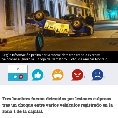
Según información preliminar la motocicleta transitaba a excesiva
velocidad e ignoró la luz roja del semáforo. (Foto: vía Amilcar Montejo)
2
1
0
1
0
Tres hombres fueron detenidos por lesiones culposas
tras un choque entre varios vehículos registrado en la
zona 1 de la capital.