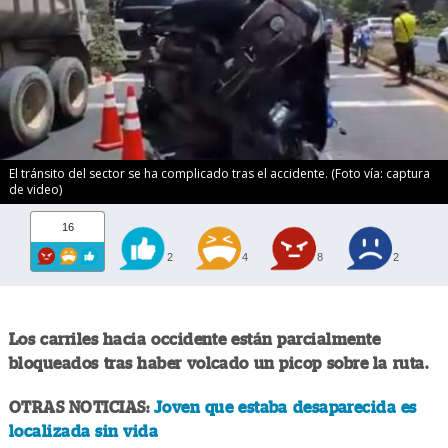
El tránsito del sector se ha complicado tras el accidente. (Foto vía: captura
de video)
16
2
4
8
2
Los carriles hacia occidente están parcialmente
bloqueados tras haber volcado un picop sobre la ruta.
OTRAS NOTICIAS:
Joven que estaba desaparecida es
localizada sin vida