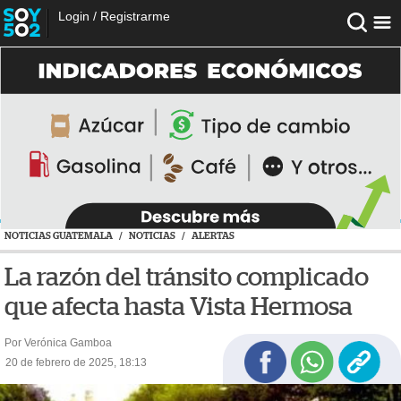
Login
/
Registrarme
NOTICIAS GUATEMALA
/
NOTICIAS
/
ALERTAS
La razón del tránsito complicado
que afecta hasta Vista Hermosa
Por Verónica Gamboa
20 de febrero de 2025, 18:13