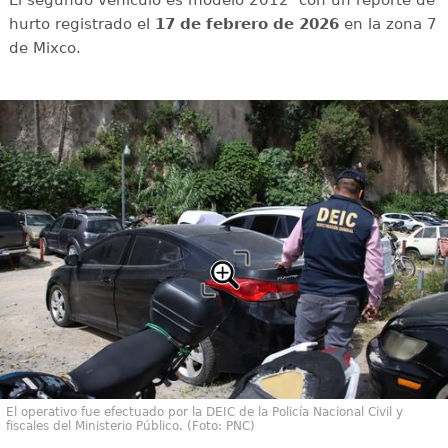
El segundo vehículo es modelo 2012 con un reporte de
hurto registrado el
17 de febrero de 2026
en la zona 7
de Mixco.
El operativo fue efectuado por la DEIC de la Policía Nacional Civil y
fiscales del Ministerio Público. (Foto: PNC)