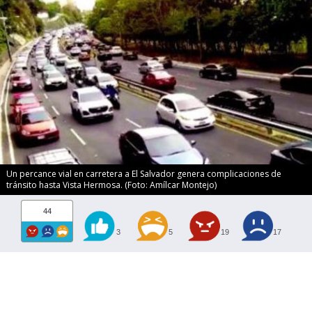
Un percance vial en carretera a El Salvador genera complicaciones de
tránsito hasta Vista Hermosa. (Foto: Amílcar Montejo)
44
3
5
19
17