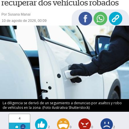
recuperar dos vehículos robados
Por Susana Manai
10 de agosto de 2026, 00:09
La diligencia se derivó de un seguimiento a denuncias por asaltos y robo
de vehículos en la zona. (Foto ilustrativa Shutterstock)
4
2
0
0
2