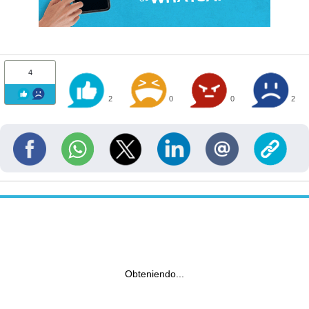
4
2
0
0
2
Obteniendo...