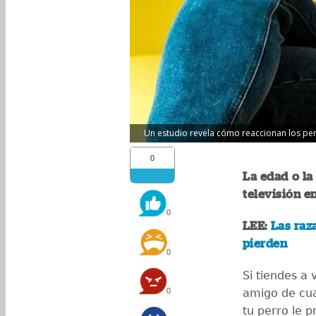
Un estudio revela cómo reaccionan los perro
0
La edad o la
televisión en
0
LEE:
Las raz
pierden
0
Si tiendes a
0
amigo de cua
tu perro le p