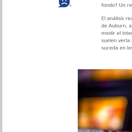
fondo? Un re
0
El análisis r
de Auburn, 
medir el inte
suelen verla
suceda en lo