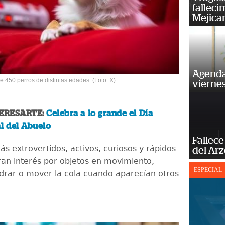
falleci
Mejica
Agenda
 450 perros de distintas edades. (Foto: X)
vierne
ERESARTE:
Celebra a lo grande el Día
l del Abuelo
Fallece
s extrovertidos, activos, curiosos y rápidos
del Ar
an interés por objetos en movimiento,
ESPECIAL
adrar o mover la cola cuando aparecían otros