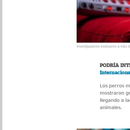
Investigadores evaluaron a más de
PODRÍA INT
Internaciona
Los perros má
mostraron gr
llegando a l
animales.