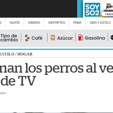
VERS
S
GUATE
DINERO
DEPORTES
FAMA
VIDA Y ESTILO
 ESTILO
/
HOGAR
nan los perros al v
 de TV
ador