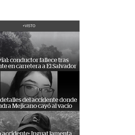
+VISTO
vial: conductor fallece tras
te en carretera a El Salvador
detalles del accidente donde
dra Mejicano cayó al vacío
 accidente: Inguat lamenta