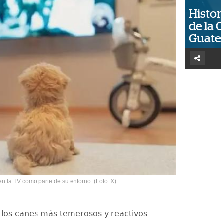
Histor
de la 
Guat
en la TV como parte de su entorno. (Foto: X)
, los canes más temerosos y reactivos