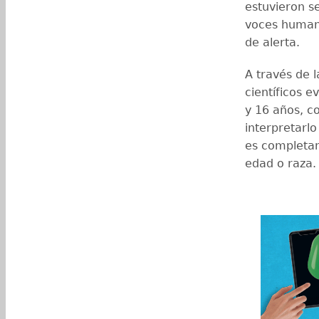
estuvieron s
voces human
de alerta.
A través de l
científicos 
y 16 años, c
interpretarl
es completam
edad o raza.