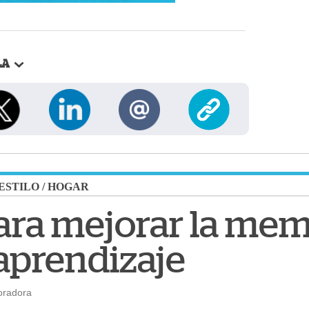
LA
 ESTILO
/
HOGAR
ara mejorar la mem
 aprendizaje
oradora