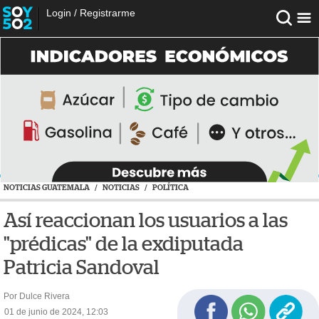
Login
/
Registrarme
NOTICIAS GUATEMALA
/
NOTICIAS
/
POLÍTICA
Así reaccionan los usuarios a las
"prédicas" de la exdiputada
Patricia Sandoval
Por Dulce Rivera
01 de junio de 2024, 12:03