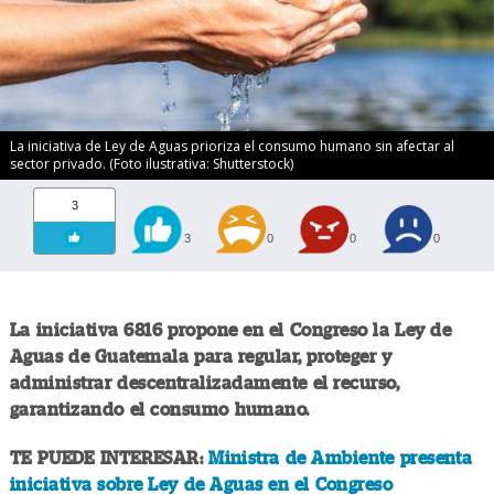
La iniciativa de Ley de Aguas prioriza el consumo humano sin afectar al
sector privado. (Foto ilustrativa: Shutterstock)
3
3
0
0
0
La iniciativa 6816 propone en el Congreso la Ley de
Aguas de Guatemala para regular, proteger y
administrar descentralizadamente el recurso,
garantizando el consumo humano.
TE PUEDE INTERESAR:
Ministra de Ambiente presenta
iniciativa sobre Ley de Aguas en el Congreso