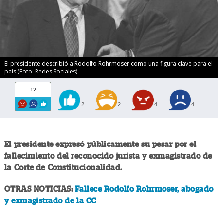
El presidente describió a Rodolfo Rohrmoser como una figura clave para el
país (Foto: Redes Sociales)
12
2
2
4
4
El presidente expresó públicamente su pesar por el
fallecimiento del reconocido jurista y exmagistrado de
la Corte de Constitucionalidad.
OTRAS NOTICIAS:
Fallece Rodolfo Rohrmoser, abogado
y exmagistrado de la CC