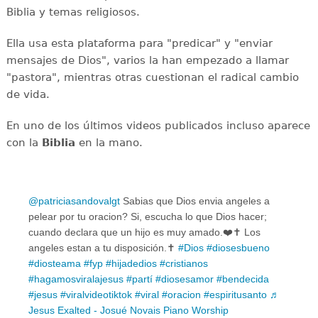
Biblia y temas religiosos.
Ella usa esta plataforma para "predicar" y "enviar
mensajes de Dios", varios la han empezado a llamar
"pastora", mientras otras cuestionan el radical cambio
de vida.
En uno de los últimos videos publicados incluso aparece
con la
Biblia
en la mano.
@patriciasandovalgt
Sabias que Dios envia angeles a
pelear por tu oracion? Si, escucha lo que Dios hacer;
cuando declara que un hijo es muy amado.❤️✝️ Los
angeles estan a tu disposición.✝️
#Dios
#diosesbueno
#diosteama
#fyp
#hijadedios
#cristianos
#hagamosviralajesus
#partí
#diosesamor
#bendecida
#jesus
#viralvideotiktok
#viral
#oracion
#espiritusanto
♬
Jesus Exalted - Josué Novais Piano Worship