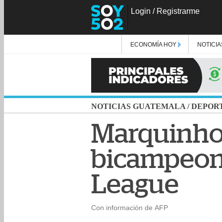
Login
/
Registrarme
ECONOMÍA HOY
NOTICIA
NOTICIAS GUATEMALA
/
DEPOR
Marquinhos
bicampeona
League
Con información de AFP