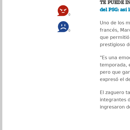
TE PUEDE I
del PSG: así
0
Uno de los m
francés, Mar
0
que permitió 
prestigioso d
"Es una emoc
temporada, el
pero que gan
expresó el d
El zaguero ta
integrantes d
ingresaron d