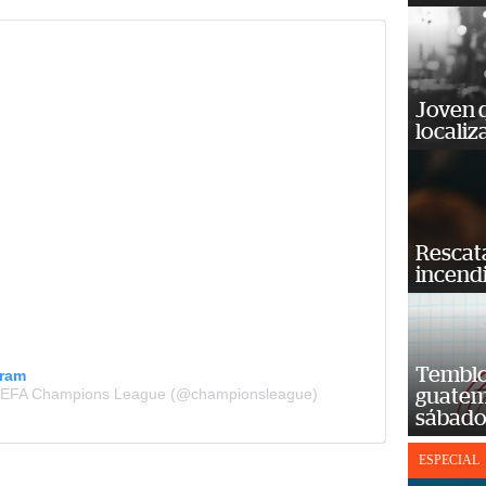
Joven 
localiz
Rescat
incend
Temblor
gram
 UEFA Champions League (@championsleague)
guatem
sábad
ESPECIAL