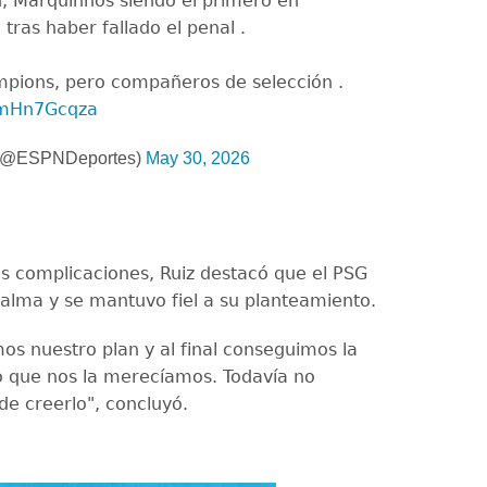
 Marquinhos siendo el primero en
 tras haber fallado el penal .
mpions, pero compañeros de selección .
QmHn7Gcqza
(@ESPNDeportes)
May 30, 2026
as complicaciones, Ruiz destacó que el PSG
alma y se mantuvo fiel a su planteamiento.
s nuestro plan y al final conseguimos la
eo que nos la merecíamos. Todavía no
e creerlo", concluyó.