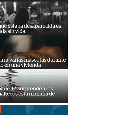
que estaba desaparecida es
ada sin vida
an a varias mascotas durante
io en una vivienda
 de 4.4 sorprende a los
altecos esta mañana de
o