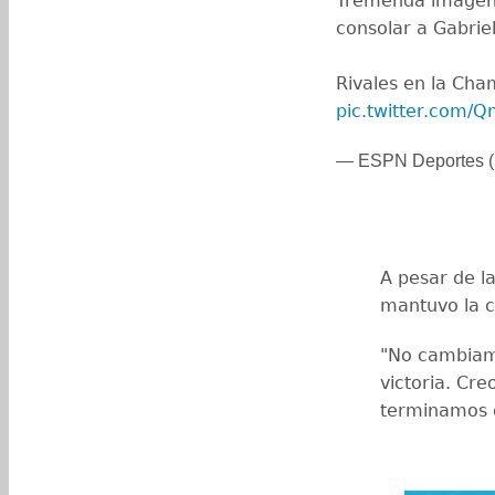
Tremenda imagen,
consolar a Gabriel
Rivales en la Cha
pic.twitter.com/
— ESPN Deportes 
A pesar de l
mantuvo la c
"No cambiamo
victoria. Cr
terminamos d