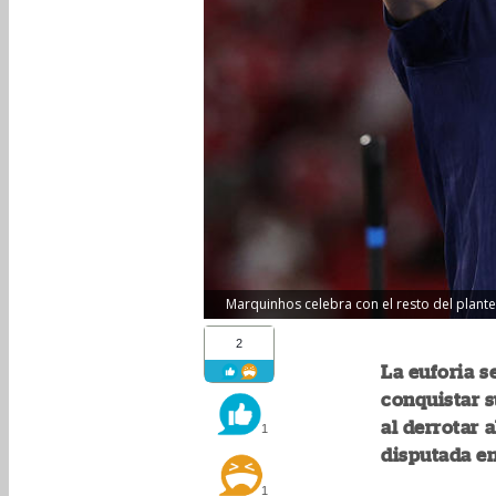
Marquinhos celebra con el resto del plante
2
La euforia s
conquistar 
al derrotar 
1
disputada e
1