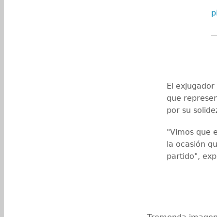
p
—
El exjugador 
que represen
por su solide
"Vimos que e
la ocasión qu
partido", exp