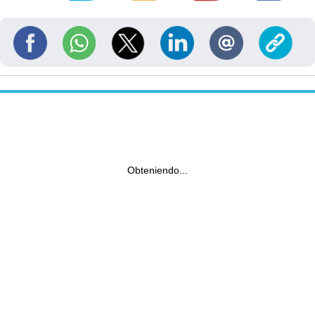
Obteniendo...