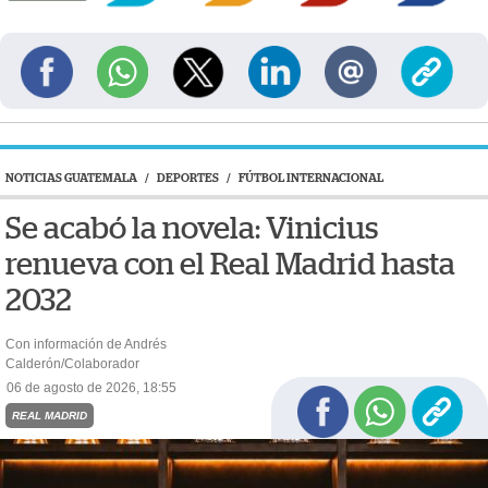
NOTICIAS GUATEMALA
/
DEPORTES
/
FÚTBOL INTERNACIONAL
Se acabó la novela: Vinicius
renueva con el Real Madrid hasta
2032
Con información de Andrés
Calderón/Colaborador
06 de agosto de 2026, 18:55
REAL MADRID