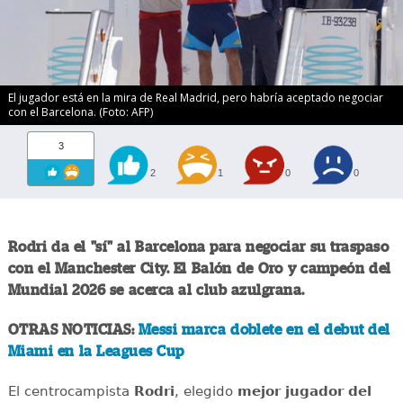
El jugador está en la mira de Real Madrid, pero habría aceptado negociar
con el Barcelona. (Foto: AFP)
3
2
1
0
0
Rodri da el "sí" al Barcelona para negociar su traspaso
con el Manchester City. El Balón de Oro y campeón del
Mundial 2026 se acerca al club azulgrana.
OTRAS NOTICIAS:
Messi marca doblete en el debut del
Miami en la Leagues Cup
El centrocampista
Rodri
, elegido
mejor jugador del