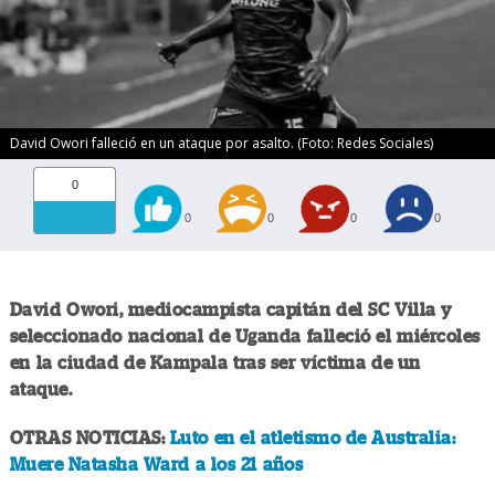
David Owori falleció en un ataque por asalto. (Foto: Redes Sociales)
0
0
0
0
0
David Owori, mediocampista capitán del SC Villa y
seleccionado nacional de Uganda falleció el miércoles
en la ciudad de Kampala tras ser víctima de un
ataque.
OTRAS NOTICIAS:
Luto en el atletismo de Australia:
Muere Natasha Ward a los 21 años