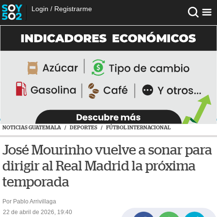
Login
/
Registrarme
NOTICIAS GUATEMALA
/
DEPORTES
/
FÚTBOL INTERNACIONAL
José Mourinho vuelve a sonar para
dirigir al Real Madrid la próxima
temporada
Por Pablo Arrivillaga
22 de abril de 2026, 19:40