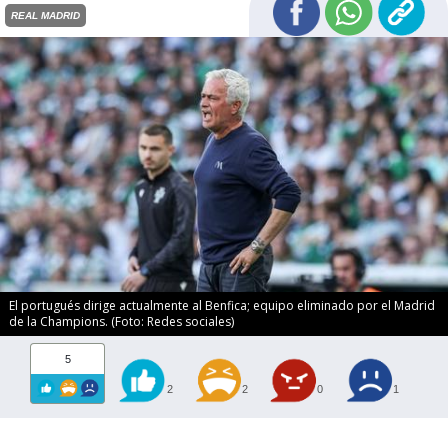
REAL MADRID
El portugués dirige actualmente al Benfica; equipo eliminado por el Madrid
de la Champions. (Foto: Redes sociales)
5
2
2
0
1