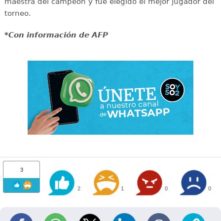
maestra del campeón y fue elegido el mejor jugador del
torneo.
*Con información de AFP
3
2
1
0
0