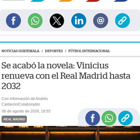
NOTICIAS GUATEMALA
/
DEPORTES
/
FÚTBOL INTERNACIONAL
Se acabó la novela: Vinicius
renueva con el Real Madrid hasta
2032
Con información de Andrés
Calderón/Colaborador
06 de agosto de 2026, 18:55
REAL MADRID