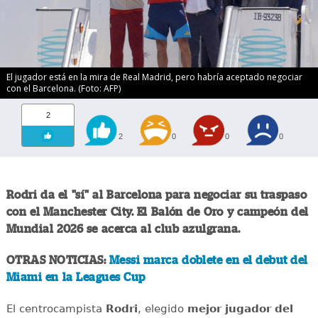
El jugador está en la mira de Real Madrid, pero habría aceptado negociar
con el Barcelona. (Foto: AFP)
2
2
0
0
0
Rodri da el "sí" al Barcelona para negociar su traspaso
con el Manchester City. El Balón de Oro y campeón del
Mundial 2026 se acerca al club azulgrana.
OTRAS NOTICIAS:
Messi marca doblete en el debut del
Miami en la Leagues Cup
El centrocampista
Rodri
, elegido
mejor jugador del