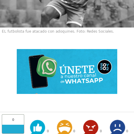
EL futbolista fue atacado con adoquines. Foto: Redes Sociales.
0
0
0
0
0