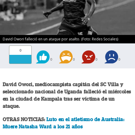
David Owori falleció en un ataque por asalto. (Foto: Redes Sociales)
0
0
0
0
0
David Owori, mediocampista capitán del SC Villa y
seleccionado nacional de Uganda falleció el miércoles
en la ciudad de Kampala tras ser víctima de un
ataque.
OTRAS NOTICIAS:
Luto en el atletismo de Australia:
Muere Natasha Ward a los 21 años