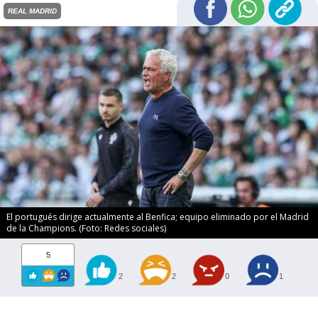
REAL MADRID
El portugués dirige actualmente al Benfica; equipo eliminado por el Madrid
de la Champions. (Foto: Redes sociales)
5
2
2
0
1