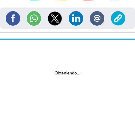
Obteniendo...