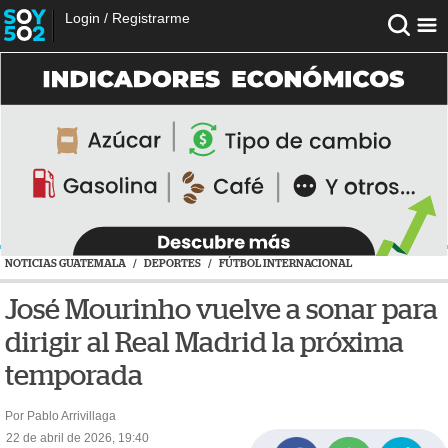
Login
/
Registrarme
NOTICIAS GUATEMALA
/
DEPORTES
/
FÚTBOL INTERNACIONAL
José Mourinho vuelve a sonar para
dirigir al Real Madrid la próxima
temporada
Por Pablo Arrivillaga
22 de abril de 2026, 19:40