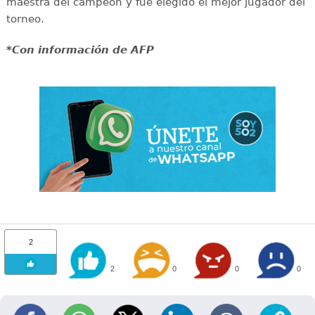
maestra del campeón y fue elegido el mejor jugador del
torneo.
*Con información de AFP
2
2
0
0
0