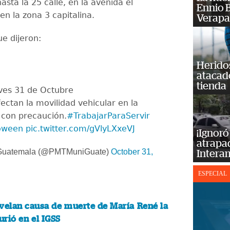
asta la 25 calle, en la avenida el
Ennio B
en la zona 3 capitalina.
Verapa
ue dijeron:
Heridos
atacad
tienda
ves 31 de Octubre
ctan la movilidad vehicular en la
 con precaución.
#TrabajarParaServir
oween
pic.twitter.com/gVlyLXxeVJ
¡Ignoró
atrapad
Guatemala (@PMTMuniGuate)
October 31,
Intera
ESPECIAL
velan causa de muerte de María René la
rió en el IGSS