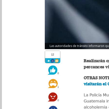
Las autoridades de tránsito informaron que
12
Realizarán o
percances v
8
OTRAS NOTI
visitarán el
1
La Policía Mu
0
Guatemala in
alcoholemia 