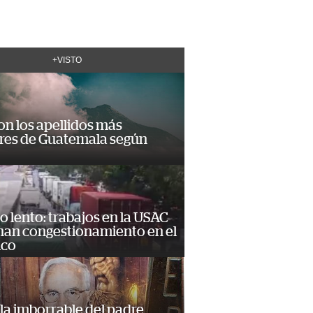
+VISTO
on los apellidos más
res de Guatemala según
o lento: trabajos en la USAC
nan congestionamiento en el
ico
la imborrable del padre