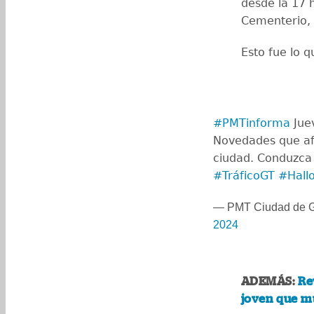
desde la 17 h
Cementerio, 
Esto fue lo q
#PMTinforma
Jue
Novedades que afe
ciudad. Conduzca
#TráficoGT
#Hall
— PMT Ciudad de 
2024
ADEMÁS:
Re
joven que mu