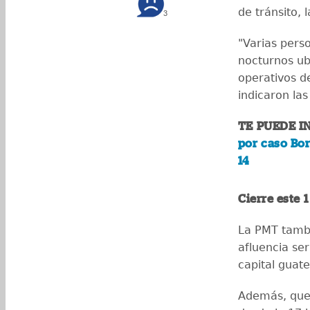
de tránsito, 
3
"Varias perso
nocturnos ub
operativos de
indicaron las
TE PUEDE I
por caso Bor
14
Cierre este
La PMT tambi
afluencia ser
capital guat
Además, que 