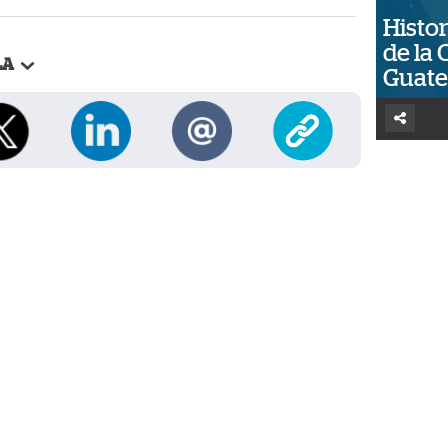
Histor
de la 
LA
Guat