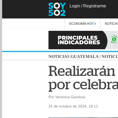
Login
/
Registrarme
ECONOMÍA HOY
NOTICIA
NOTICIAS GUATEMALA
/
NOTICI
Realizarán
por celebr
Por Verónica Gamboa
31 de octubre de 2024, 18:11