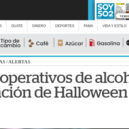
VERS
S
GUATE
DINERO
DEPORTES
FAMA
VIDA Y ESTILO
AS
/
ALERTAS
 operativos de alc
ación de Halloween