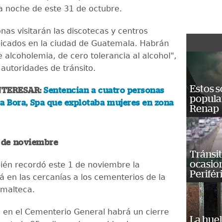
la noche de este 31 de octubre.
nas visitarán las discotecas y centros
icados en la ciudad de Guatemala. Habrán
 alcoholemia, de cero tolerancia al alcohol",
 autoridades de tránsito.
Estos s
NTERESAR:
Sentencian a cuatro personas
popula
a Bora, Spa que explotaba mujeres en zona
Renap
 1 de noviembre
Tránsit
ocasio
én recordó este 1 de noviembre la
Perifér
á en las cercanías a los cementerios de la
emalteca.
en el Cementerio General habrá un cierre
La huel