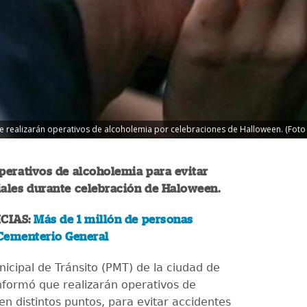
 realizarán operativos de alcoholemia por celebraciones de Halloween. (Foto i
perativos de alcoholemia para evitar
iales durante celebración de Haloween.
CIAS:
Más de 1 millón de personas
 Cementerio General
nicipal de Tránsito (PMT) de la ciudad de
formó que realizarán operativos de
en distintos puntos, para evitar accidentes