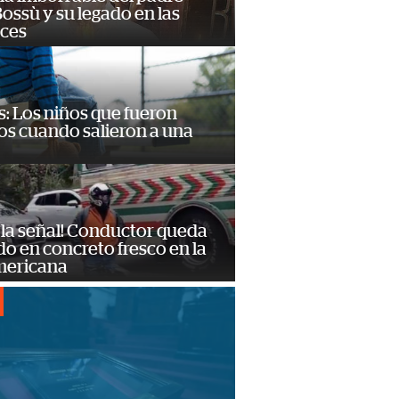
ossù y su legado en las
ces
: Los niños que fueron
os cuando salieron a una
 la señal! Conductor queda
o en concreto fresco en la
mericana