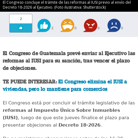
El Congreso concluye el trámite de las reformas al IUSI previo al envío del
Decreto 18-2026 al Ejecutivo. (Foto ilustrativa: Shutterstock)
2
2
0
0
0
El Congreso de Guatemala prevé enviar al Ejecutivo las
reformas al IUSI para su sanción, tras vencer el plazo
de objeciones.
TE PUEDE INTERESAR:
El Congreso elimina el IUSI a
viviendas, pero lo mantiene para comercios
El Congreso está por concluir el trámite legislativo de las
reformas al Impuesto Único Sobre Inmuebles
(IUSI)
, luego de que este jueves finalice el plazo para
presentar objeciones al
Decreto 18-2026
.