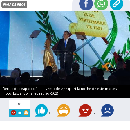
FUGA DE REOS
Bernardo reapareció en evento de Agexport la noche de este martes.
(Foto: Estuardo Paredes / Soy502)
80
1
1
77
1