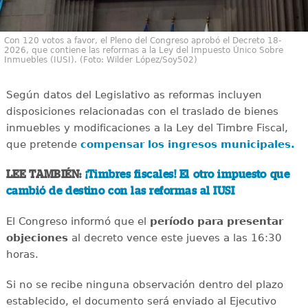
Con 120 votos a favor, el Pleno del Congreso aprobó el Decreto 18-
2026, que contiene las reformas a la Ley del Impuesto Único Sobre
Inmuebles (IUSI). (Foto: Wilder López/Soy502)
Según datos del Legislativo as reformas incluyen
disposiciones relacionadas con el traslado de bienes
inmuebles y modificaciones a la Ley del Timbre Fiscal,
que pretende
compensar los ingresos municipales.
LEE TAMBIÉN:
¡Timbres fiscales! El otro impuesto que
cambió de destino con las reformas al IUSI
El Congreso informó que el
período para presentar
objeciones
al decreto vence este jueves a las 16:30
horas.
Si no se recibe ninguna observación dentro del plazo
establecido, el documento será enviado al Ejecutivo