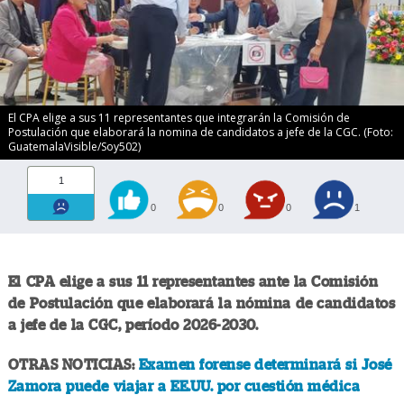
El CPA elige a sus 11 representantes que integrarán la Comisión de
Postulación que elaborará la nomina de candidatos a jefe de la CGC. (Foto:
GuatemalaVisible/Soy502)
1
0
0
0
1
El CPA elige a sus 11 representantes ante la Comisión
de Postulación que elaborará la nómina de candidatos
a jefe de la CGC, período 2026-2030.
OTRAS NOTICIAS:
Examen forense determinará si José
Zamora puede viajar a EE.UU. por cuestión médica