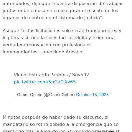
autoridades, dijo que "nuestra disposición de trabajar
juntos debe enfocarse en asegurar el rescate de los
órganos de control en el sistema de justicia".
Así que "estas licitaciones solo serán transparentes y
legítimas si toda la sociedad las vigila y exige una
verdadera renovación con profesionales
independientes", mencionó Arévalo.
Video: Estuardo Paredes / Soy502
pic.twitter.com/5pGaCJXv65
— Geber Osorio (@OsorioGeber)
October 15, 2025
Minutos después de haber dado su discurso, el
mandatario se retiró debido a la emergencia que se
mantiene tras la fuga de los 20 reos de
Fraijanes II
,