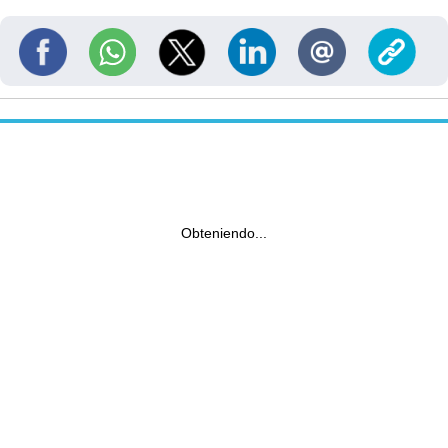
Obteniendo...