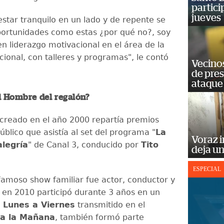
partici
jueves
star tranquilo en un lado y de repente se
ortunidades como estas ¿por qué no?, soy
en liderazgo motivacional en el área de la
ional, con talleres y programas", le contó
Vecino
de pre
ataque
l Hombre del regalón?
 creado en el año 2000 repartía premios
úblico que asistía al set del programa "
La
Voraz i
alegría
" de Canal 3, conducido por
Tito
deja un
ESPECIAL
amoso show familiar fue actor, conductor y
 en 2010 participó durante 3 años en un
e
Lunes a Viernes
transmitido en el
va la Mañana
, también formó parte