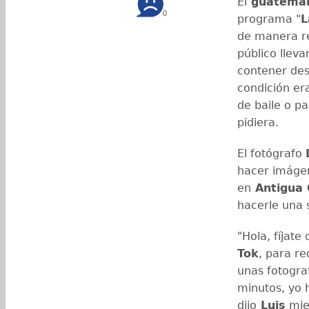
El
guatemal
0
programa "
L
de manera re
público llev
contener des
condición er
de baile o p
pidiera.
El fotógrafo
hacer imágen
en
Antigua
hacerle una 
"Hola, fíjat
Tok
, para re
unas fotogr
minutos, yo 
dijo
Luis
mie