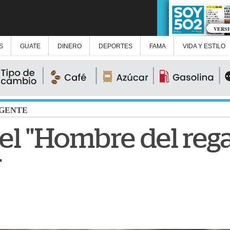
VERS
S
GUATE
DINERO
DEPORTES
FAMA
VIDA Y ESTILO
GENTE
el "Hombre del rega
r