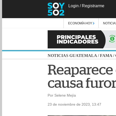
Login
/
Registrarme
ECONOMÍA HOY
NOTICIA
NOTICIAS GUATEMALA
/
FAMA
/
Reaparece 
causa furo
Por Selene Mejía
23 de noviembre de 2023, 13:47