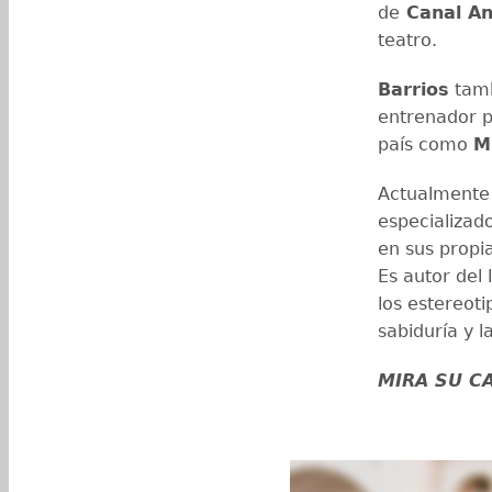
de
Canal An
teatro.
Barrios
tamb
entrenador 
país como
M
Actualmente 
especializad
en sus propi
Es autor del l
los estereoti
sabiduría y l
MIRA SU C