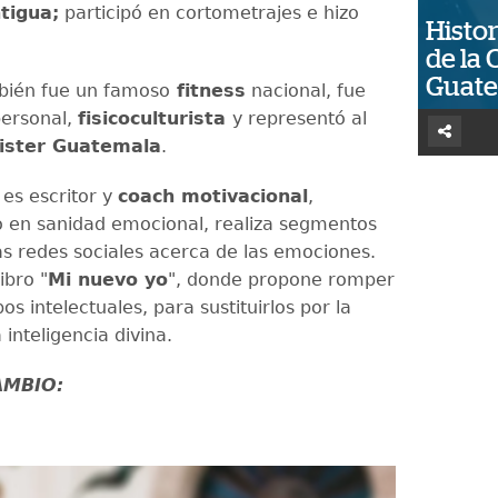
tigua;
participó en cortometrajes e hizo
Histor
de la 
Guat
ién fue un famoso
fitness
nacional, fue
personal,
fisicoculturista
y representó al
ister Guatemala
.
es escritor y
coach motivacional
,
o en sanidad emocional, realiza segmentos
as redes sociales acerca de las emociones.
ibro "
Mi nuevo yo
", donde propone romper
pos intelectuales, para sustituirlos por la
a inteligencia divina.
AMBIO: