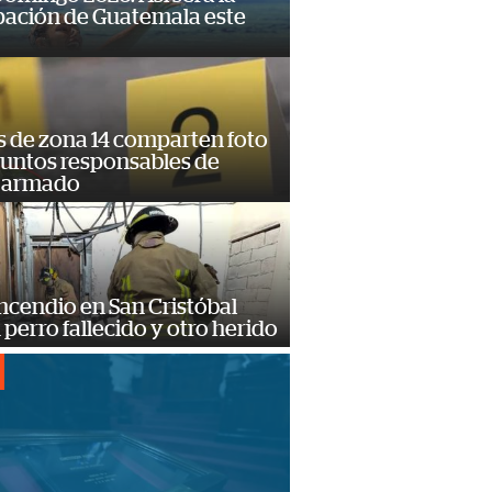
pación de Guatemala este
s de zona 14 comparten foto
suntos responsables de
 armado
ncendio en San Cristóbal
 perro fallecido y otro herido