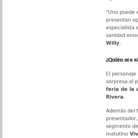
"Uno puede e
presentan op
especialista 
sanidad emoc
Willy
.
¿Quién era e
El personaje
sorpresa al p
feria de la 
Rivera
.
Además del f
presentador,
segmento d
matutino
Vi