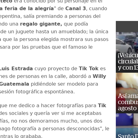
teco
era conocido por su personaje en el
a feria de la alegría
" de
Canal 3
, cuando
pentina, salía premiando a personas del
ando una
regalo gigante,
que podía
de un juguete hasta un amueblado; la única
a que la persona elegida mostrara sus pasos
asara por las pruebas que el famoso le
¡Vehícu
circula
y con 1
Luis Estrada
cuyo proyecto de
Tik Tok
es
es de personas en la calle, abordó a
Willy
 Guatemala
pidiéndole ser modelo para
sesión fotográfica espontánea.
Así ama
combust
e que me dedico a hacer fotografías para
Tik
agosto
des sociales y quería ver si me aceptabas
afías, no nos demoramos mucho, unos dos
hago fotografía a personas desconocidas", le
ntras lo grababa.
Santo D