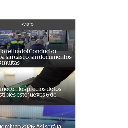
+VISTO
lo retirado! Conductor
ba sin casco, sin documentos
3 multas
necen los precios de los
ibles este jueves 6 de
omingo 2026: Así será la