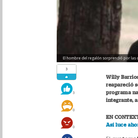
El hombre del regalón sorprendió por las c
3
Willy Barri
reapareció s
programa na
3
integrante, 
0
EN CONTEX
Así luce aho
0