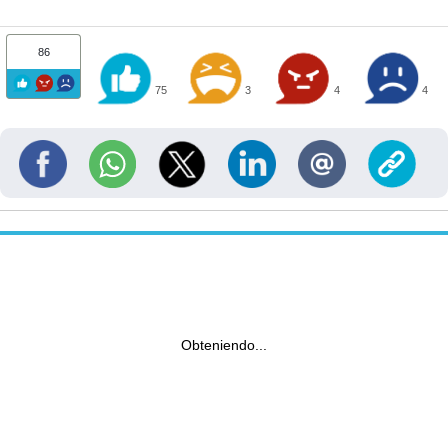
86
75
3
4
4
Obteniendo...