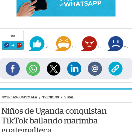
80
23
13
19
25
NOTICIAS GUATEMALA
/
TRENDING
/
VIRAL
Niños de Uganda conquistan
TikTok bailando marimba
guatemalteca