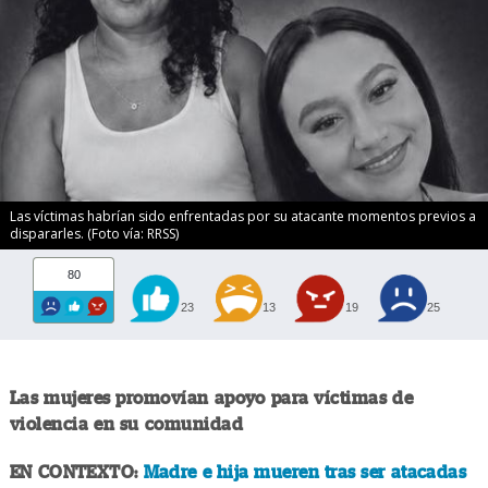
Las víctimas habrían sido enfrentadas por su atacante momentos previos a
dispararles. (Foto vía: RRSS)
80
23
13
19
25
Las mujeres promovían apoyo para víctimas de
violencia en su comunidad
EN CONTEXTO:
Madre e hija mueren tras ser atacadas