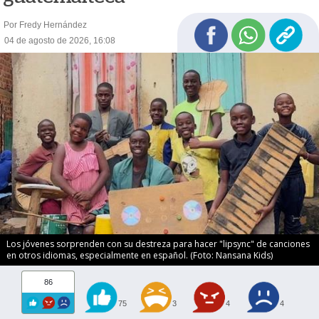
Por Fredy Hernández
04 de agosto de 2026, 16:08
Los jóvenes sorprenden con su destreza para hacer "lipsync" de canciones
en otros idiomas, especialmente en español. (Foto: Nansana Kids)
86
75
3
4
4