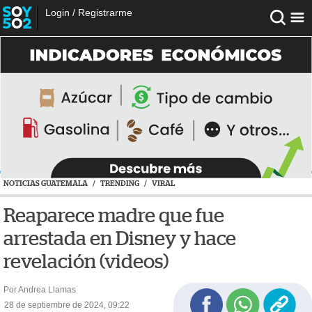
Login
/
Registrarme
NOTICIAS GUATEMALA
/
TRENDING
/
VIRAL
Reaparece madre que fue
arrestada en Disney y hace
revelación (videos)
Por Andrea Llamas
28 de septiembre de 2024, 09:22