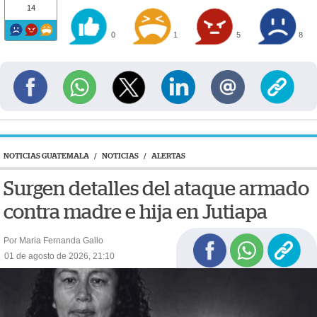
14
0
1
5
8
NOTICIAS GUATEMALA
/
NOTICIAS
/
ALERTAS
Surgen detalles del ataque armado
contra madre e hija en Jutiapa
Por Maria Fernanda Gallo
01 de agosto de 2026, 21:10