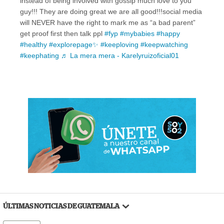
instead of being involved with gossip much love to you
guy!!! They are doing great we are all good!!!social media
will NEVER have the right to mark me as “a bad parent”
get proof first then talk ppl
#fyp
#mybabies
#happy
#healthy
#explorepage✨
#keeploving
#keepwatching
#keephating
♬ La mera mera - Karelyruizoficial01
ÚLTIMAS NOTICIAS DE GUATEMALA