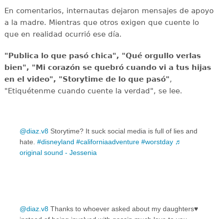
En comentarios, internautas dejaron mensajes de apoyo
a la madre. Mientras que otros exigen que cuente lo
que en realidad ocurrió ese día.
"Publica lo que pasó chica", "Qué orgullo verlas
bien", "Mi corazón se quebró cuando vi a tus hijas
en el video", "Storytime de lo que pasó"
,
"Etiquétenme cuando cuente la verdad", se lee.
@diaz.v8
Storytime? It suck social media is full of lies and
hate.
#disneyland
#californiaadventure
#worstday
♬
original sound - Jessenia
@diaz.v8
Thanks to whoever asked about my daughters‍‍♥️