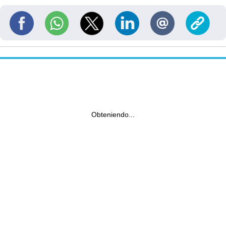
Obteniendo...