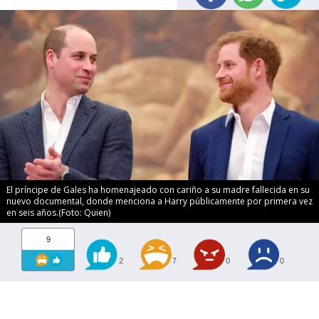
El príncipe de Gales ha homenajeado con cariño a su madre fallecida en su
nuevo documental, donde menciona a Harry públicamente por primera vez
en seis años.(Foto: Quien)
9
2
7
0
0