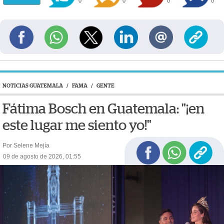
0
0
0
0
NOTICIAS GUATEMALA
/
FAMA
/
GENTE
Fátima Bosch en Guatemala: "¡en
este lugar me siento yo!"
Por Selene Mejía
09 de agosto de 2026, 01:55