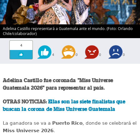
Adelina Castillo representará a Guatemala ante el mundo. (Foto: Orlando
Chile/colaborador)
4
4
0
0
0
Adelina Castillo fue coronada "Miss Universe
Guatemala 2026" para representar al país.
OTRAS NOTICIAS:
Ellas son las siete finalistas que
buscan la corona de Miss Universe Guatemala
La ganadora se va a
Puerto Rico
, donde se celebrará el
Miss Universe 2026
.