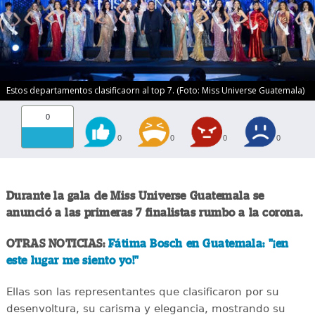
Estos departamentos clasificaorn al top 7. (Foto: Miss Universe Guatemala)
0
0
0
0
0
Durante la gala de Miss Universe Guatemala se
anunció a las primeras 7 finalistas rumbo a la corona.
OTRAS NOTICIAS:
Fátima Bosch en Guatemala: "¡en
este lugar me siento yo!"
Ellas son las representantes que clasificaron por su
desenvoltura, su carisma y elegancia, mostrando su