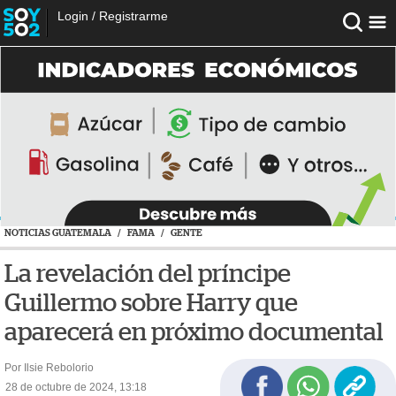
Login
/
Registrarme
NOTICIAS GUATEMALA
/
FAMA
/
GENTE
La revelación del príncipe
Guillermo sobre Harry que
aparecerá en próximo documental
Por Ilsie Rebolorio
28 de octubre de 2024, 13:18