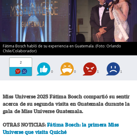
Fátima Bosch habló de su experiencia en Guatemala. (Foto: Orlando
Chile/Colaborador)
2
0
0
1
1
Miss Universe 2025 Fátima Bosch compartió su sentir
acerca de su segunda visita en Guatemala durante la
gala de Miss Universe Guatemala.
OTRAS NOTICIAS:
Fátima Bosch: la primera Miss
Universe que visita Quiché