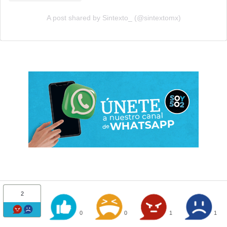
A post shared by Sintexto_ (@sintextomx)
2
0
0
1
1