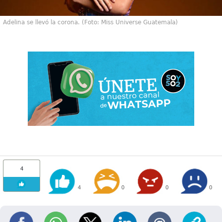
Adelina se llevó la corona. (Foto: Miss Universe Guatemala)
4
4
0
0
0