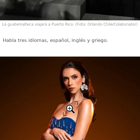
La guatemalteca viajará a Puerto Rico. (Foto: Orlando Chile/Colaborador)
Habla tres idiomas, español, inglés y griego.