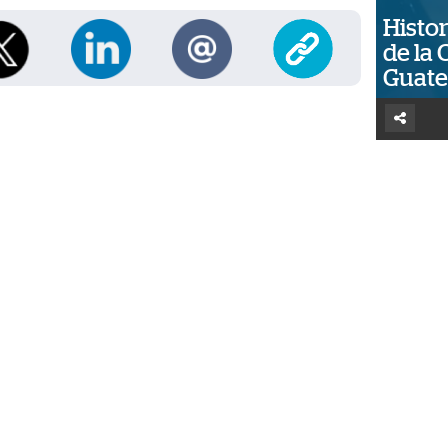
Histor
de la 
Guat