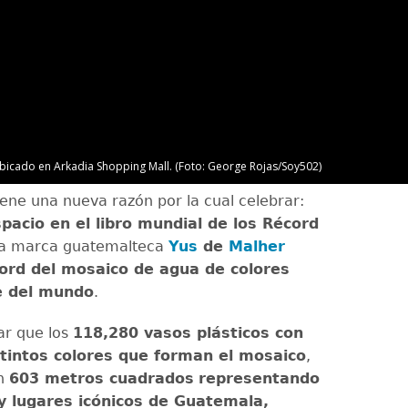
ubicado en Arkadia Shopping Mall. (Foto: George Rojas/Soy502)
ene una nueva razón por la cual celebrar:
pacio en el libro mundial de los Récord
La marca guatemalteca
Yus
de
Malher
cord del mosaico de agua de colores
 del mundo
.
ar que los
118,280 vasos plásticos con
tintos colores que forman el mosaico
,
en
603 metros cuadrados
representando
y lugares icónicos de Guatemala,