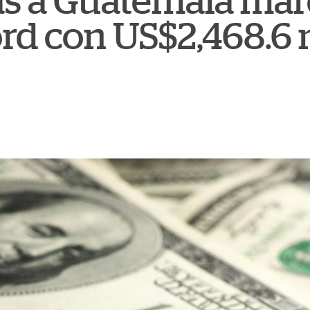
s a Guatemala mar
rd con US$2,468.6 