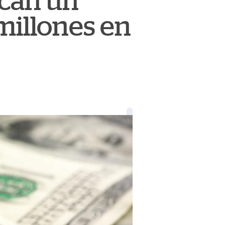
can un
millones en