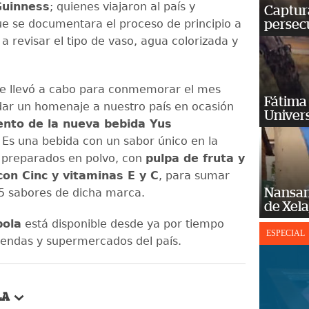
Guinness
; quienes viajaron al país y
Captura
que se documentara el proceso de principio a
persecu
r a revisar el tipo de vaso, agua colorizada y
se llevó a cabo para conmemorar el mes
Fátima 
ndar un homenaje a nuestro país en ocasión
Univer
ento de la nueva bebida Yus
. Es una bebida con un sabor único en la
 preparados en polvo, con
pulpa de fruta y
 con Cinc y vitaminas E y C
, para sumar
Nansan
15 sabores de dicha marca.
de Xel
ola
está disponible desde ya por tiempo
ESPECIAL
tiendas y supermercados del país.
LA