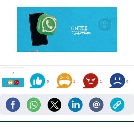
2
0
1
1
0