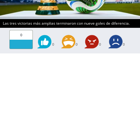
Las tres victorias más amplias terminaron con nueve goles de diferencia.
0
0
0
0
0