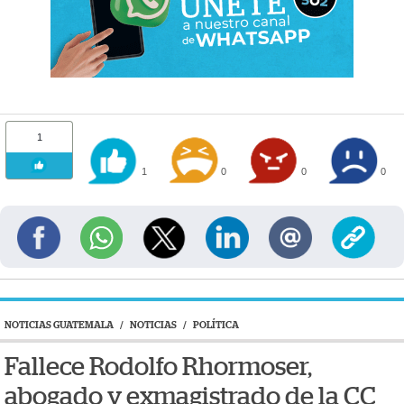
1
1
0
0
0
NOTICIAS GUATEMALA
/
NOTICIAS
/
POLÍTICA
Fallece Rodolfo Rhormoser,
abogado y exmagistrado de la CC