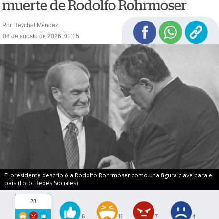
muerte de Rodolfo Rohrmoser
Por Reychel Méndez
08 de agosto de 2026, 01:15
El presidente describió a Rodolfo Rohrmoser como una figura clave para el
país (Foto: Redes Sociales)
28
6
11
7
4