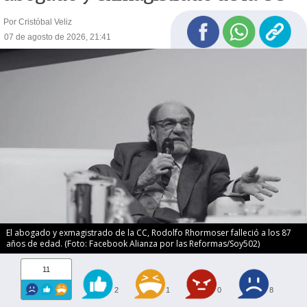
Por Cristóbal Veliz
07 de agosto de 2026, 21:41
El abogado y exmagistrado de la CC, Rodolfo Rhormoser falleció a los 87
años de edad. (Foto: Facebook Alianza por las Reformas/Soy502)
11
2
1
0
8