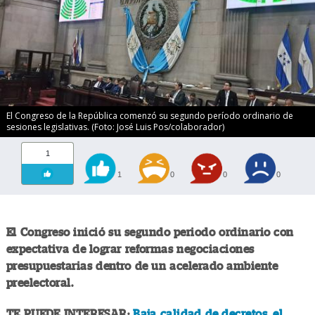
El Congreso de la República comenzó su segundo período ordinario de
sesiones legislativas. (Foto: José Luis Pos/colaborador)
1
1
0
0
0
El Congreso inició su segundo periodo ordinario con
expectativa de lograr reformas negociaciones
presupuestarias dentro de un acelerado ambiente
preelectoral.
TE PUEDE INTERESAR:
Baja calidad de decretos, el