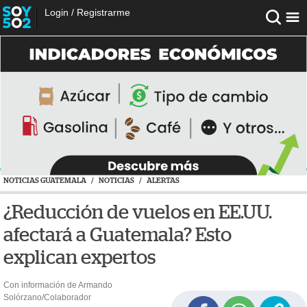
Login
/
Registrarme
NOTICIAS GUATEMALA
/
NOTICIAS
/
ALERTAS
¿Reducción de vuelos en EE.UU.
afectará a Guatemala? Esto
explican expertos
Con información de Armando
Solórzano/Colaborador