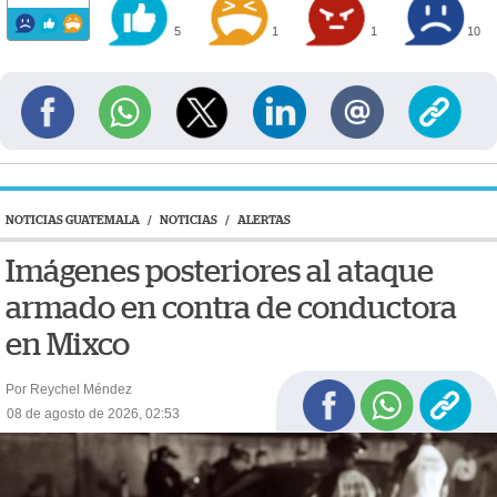
5
1
1
10
NOTICIAS GUATEMALA
/
NOTICIAS
/
ALERTAS
Imágenes posteriores al ataque
armado en contra de conductora
en Mixco
Por Reychel Méndez
08 de agosto de 2026, 02:53