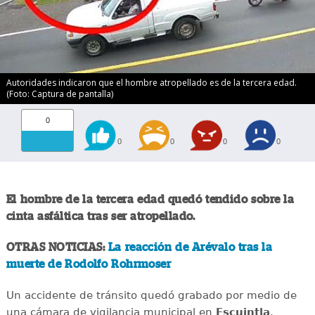
Autoridades indicaron que el hombre atropellado es de la tercera edad.
(Foto: Captura de pantalla)
0
0
0
0
0
El hombre de la tercera edad quedó tendido sobre la
cinta asfáltica tras ser atropellado.
OTRAS NOTICIAS:
La reacción de Arévalo tras la
muerte de Rodolfo Rohrmoser
Un accidente de tránsito quedó grabado por medio de
una cámara de vigilancia municipal en
Escuintla
.