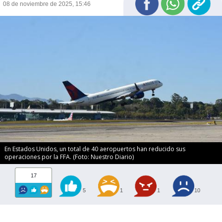
08 de noviembre de 2025, 15:46
En Estados Unidos, un total de 40 aeropuertos han reducido sus
operaciones por la FFA. (Foto: Nuestro Diario)
17
5
1
1
10