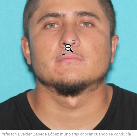
Yeferson Evelder Zepeda López murió tras chocar cuando se conducía