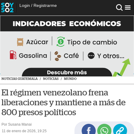
Login
/
Registrarme
NOTICIAS GUATEMALA
/
NOTICIAS
/
MUNDO
El régimen venezolano frena
liberaciones y mantiene a más de
800 presos políticos
Por Susana Manai
11 de enero de 2026, 19:25