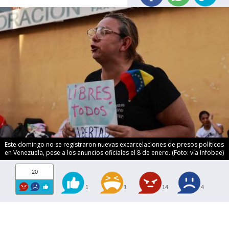
Este domingo no se registraron nuevas excarcelaciones de presos políticos
en Venezuela, pese a los anuncios oficiales el 8 de enero. (Foto: vía Infobae)
20
1
1
14
4