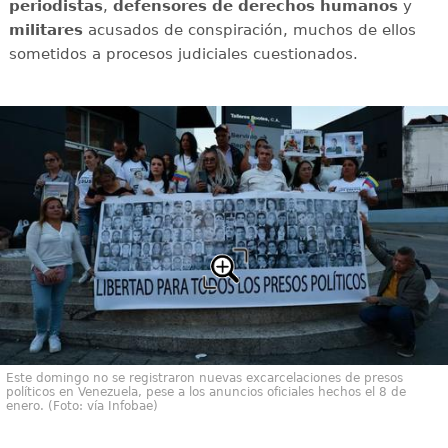
periodistas
,
defensores de derechos humanos
y
militares
acusados de conspiración, muchos de ellos
sometidos a procesos judiciales cuestionados.
Este domingo no se registraron nuevas excarcelaciones de presos
políticos en Venezuela, pese a los anuncios oficiales hechos el 8 de
enero. (Foto: vía Infobae)