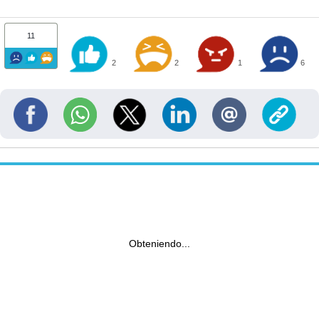
11
2
2
1
6
Obteniendo...