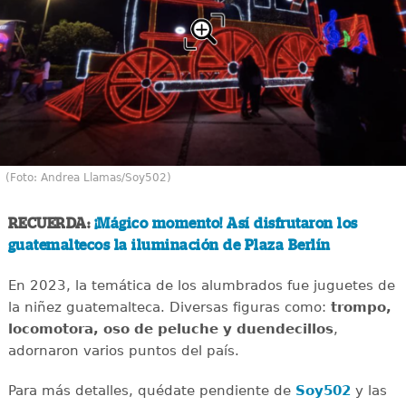
(Foto: Andrea Llamas/Soy502)
RECUERDA:
¡Mágico momento! Así disfrutaron los
guatemaltecos la iluminación de Plaza Berlín
En 2023, la temática de los alumbrados fue juguetes de
la niñez guatemalteca. Diversas figuras como:
trompo,
locomotora, oso de peluche y duendecillos
,
adornaron varios puntos del país.
Para más detalles, quédate pendiente de
Soy502
y las