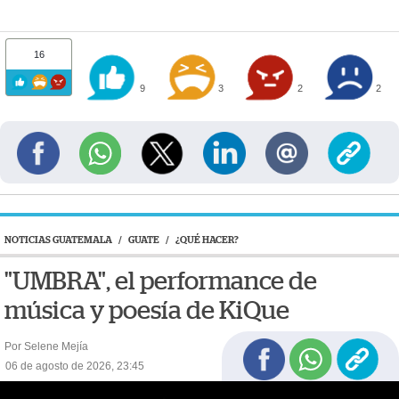
16
9
3
2
2
NOTICIAS GUATEMALA
/
GUATE
/
¿QUÉ HACER?
"UMBRA", el performance de
música y poesía de KiQue
Por Selene Mejía
06 de agosto de 2026, 23:45