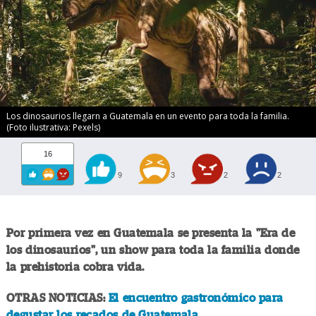
Los dinosaurios llegarn a Guatemala en un evento para toda la familia.
(Foto ilustrativa: Pexels)
16
9
3
2
2
Por primera vez en Guatemala se presenta la "Era de
los dinosaurios", un show para toda la familia donde
la prehistoria cobra vida.
OTRAS NOTICIAS:
El encuentro gastronómico para
degustar los recados de Guatemala