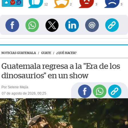
12
2
3
3
NOTICIAS GUATEMALA
/
GUATE
/
¿QUÉ HACER?
Guatemala regresa a la "Era de los
dinosaurios" en un show
Por Selene Mejía
07 de agosto de 2026, 00:25