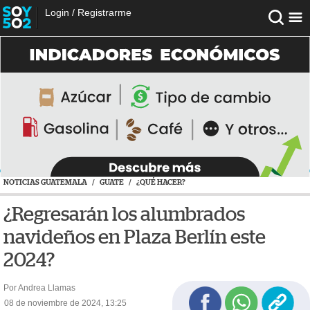
Login
/
Registrarme
NOTICIAS GUATEMALA
/
GUATE
/
¿QUÉ HACER?
¿Regresarán los alumbrados
navideños en Plaza Berlín este
2024?
Por Andrea Llamas
08 de noviembre de 2024, 13:25