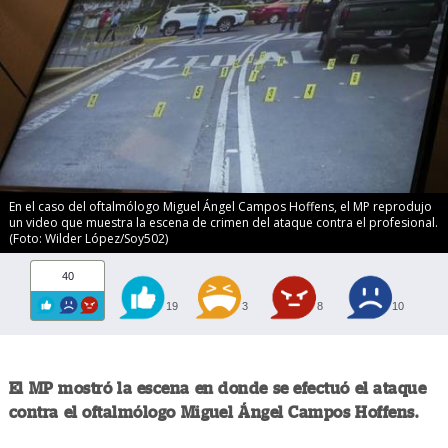
En el caso del oftalmólogo Miguel Ángel Campos Hoffens, el MP reprodujo
un video que muestra la escena de crimen del ataque contra el profesional.
(Foto: Wilder López/Soy502)
40
19
3
8
10
El MP mostró la escena en donde se efectuó el ataque
contra el oftalmólogo Miguel Ángel Campos Hoffens.