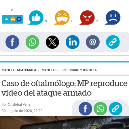
23
9
7
2
5
NOTICIAS GUATEMALA
/
NOTICIAS
/
SEGURIDAD Y JUSTICIA
Caso de oftalmólogo: MP reproduce
video del ataque armado
Por Cristóbal Veliz
30 de julio de 2026, 22:29