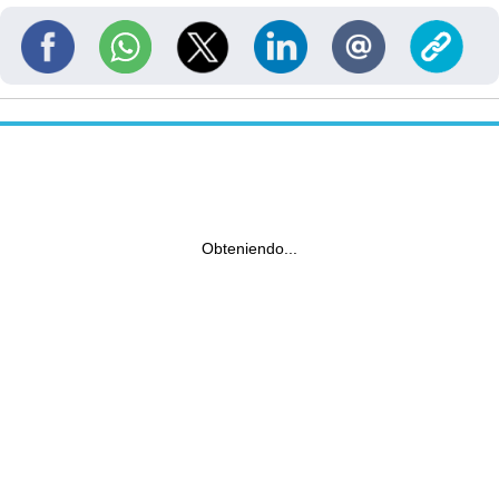
Obteniendo...