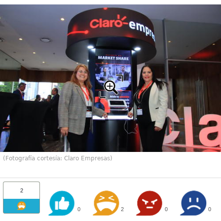
(Fotografía cortesía: Claro Empresas)
2
0
2
0
0