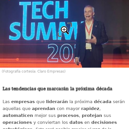
(Fotografía cortesía: Claro Empresas)
Las tendencias que marcarán la próxima década
Las
empresas
que
liderarán
la próxima
década
serán
aquellas que
aprendan
con mayor
rapidez
,
automaticen
mejor sus
procesos
,
protejan
sus
operaciones
y conviertan los
datos
en
decisiones