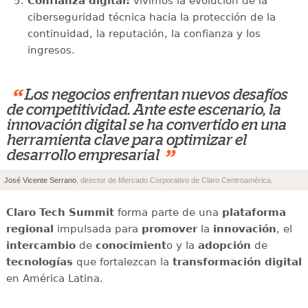
Confianza digital:
vivimos la evolución de la
ciberseguridad técnica hacia la protección de la
continuidad, la reputación, la confianza y los
ingresos.
“
Los negocios enfrentan nuevos desafíos
de competitividad. Ante este escenario, la
innovación digital se ha convertido en una
herramienta clave para optimizar el
”
desarrollo empresarial
José Vicente Serrano
, director de Mercado Corporativo de Claro Centroamérica.
Claro Tech Summit
forma parte de una
plataforma
regional
impulsada para
promover
la
innovación
, el
intercambio
de
conocimient
o y la
adopción
de
tecnologías
que fortalezcan la
transformación digital
en América Latina.