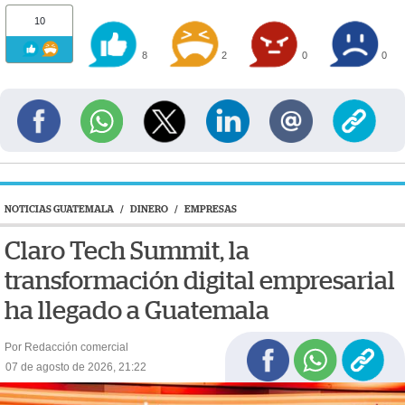
10
8
2
0
0
NOTICIAS GUATEMALA
/
DINERO
/
EMPRESAS
Claro Tech Summit, la
transformación digital empresarial
ha llegado a Guatemala
Por Redacción comercial
07 de agosto de 2026, 21:22