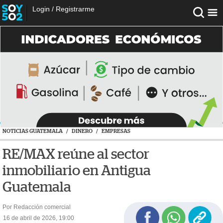
Login
/
Registrarme
NOTICIAS GUATEMALA
/
DINERO
/
EMPRESAS
RE/MAX reúne al sector
inmobiliario en Antigua
Guatemala
Por Redacción comercial
16 de abril de 2026, 19:00