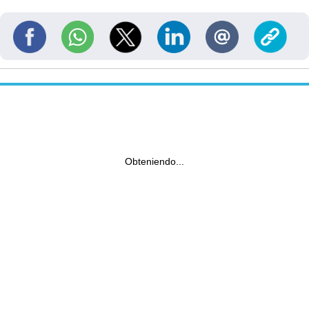
Obteniendo...