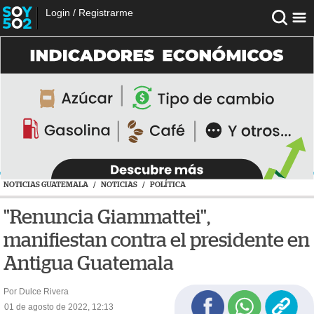
Login
/
Registrarme
NOTICIAS GUATEMALA
/
NOTICIAS
/
POLÍTICA
"Renuncia Giammattei",
manifiestan contra el presidente en
Antigua Guatemala
Por Dulce Rivera
01 de agosto de 2022, 12:13