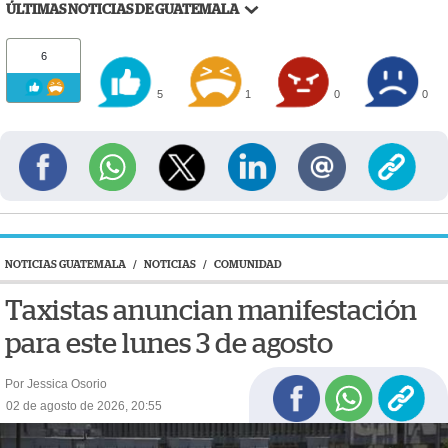
ÚLTIMAS NOTICIAS DE GUATEMALA
6
5
1
0
0
NOTICIAS GUATEMALA
/
NOTICIAS
/
COMUNIDAD
Taxistas anuncian manifestación
para este lunes 3 de agosto
Por Jessica Osorio
02 de agosto de 2026, 20:55