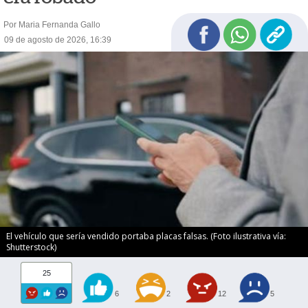
Por Maria Fernanda Gallo
09 de agosto de 2026, 16:39
El vehículo que sería vendido portaba placas falsas. (Foto ilustrativa vía:
Shutterstock)
25
6
2
12
5