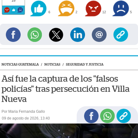
25
6
2
12
5
NOTICIAS GUATEMALA
/
NOTICIAS
/
SEGURIDAD Y JUSTICIA
Así fue la captura de los "falsos
policías" tras persecución en Villa
Nueva
Por Maria Fernanda Gallo
09 de agosto de 2026, 13:40