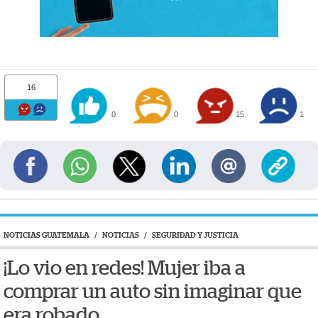
16
0
0
15
1
NOTICIAS GUATEMALA
/
NOTICIAS
/
SEGURIDAD Y JUSTICIA
¡Lo vio en redes! Mujer iba a
comprar un auto sin imaginar que
era robado