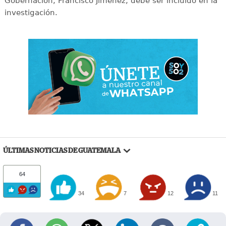
Gobernación, Francisco Jiménez, debe ser incluido en la
investigación.
ÚLTIMAS NOTICIAS DE GUATEMALA
64
34
7
12
11