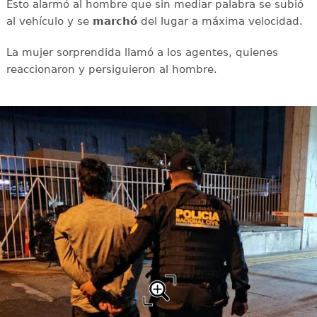
Esto alarmó al hombre que sin mediar palabra se subió
al vehículo y se
marchó
del lugar a máxima velocidad.
La mujer sorprendida llamó a los agentes, quienes
reaccionaron y persiguieron al hombre.