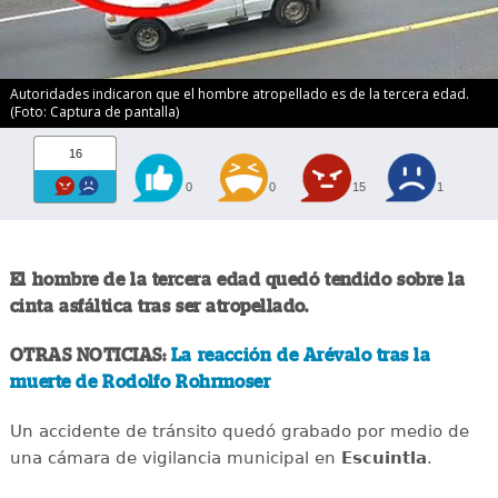
Autoridades indicaron que el hombre atropellado es de la tercera edad.
(Foto: Captura de pantalla)
16
0
0
15
1
El hombre de la tercera edad quedó tendido sobre la
cinta asfáltica tras ser atropellado.
OTRAS NOTICIAS:
La reacción de Arévalo tras la
muerte de Rodolfo Rohrmoser
Un accidente de tránsito quedó grabado por medio de
una cámara de vigilancia municipal en
Escuintla
.