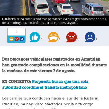
El tránsito se ha complicado tras percances viales registrados desde horas
de la madrugada. (Foto vía: Estuardo Paredes/Soy502)
3
0
1
1
1
Dos percances vehiculares registrados en Amatitlán
han generado complicaciones en la movilidad durante
la mañana de este viernes 7 de agosto.
EN CONTEXTO:
Propuesta busca que una sola
autoridad coordine el tránsito metropolitano
Los carriles que conducen hacia el sur de la
Ruta al
Pacifico,
se han visto afectados por la alta carga