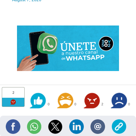
2
0
0
2
0