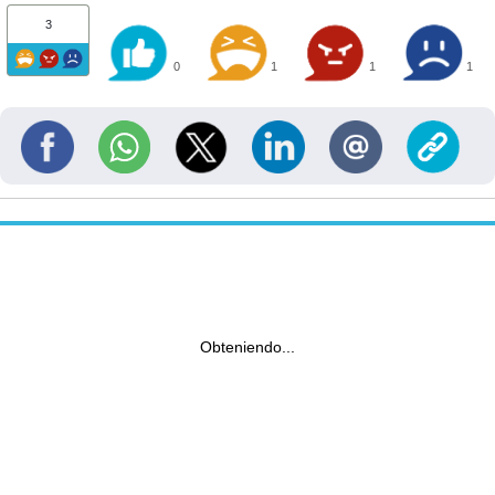
3
0
1
1
1
Obteniendo...