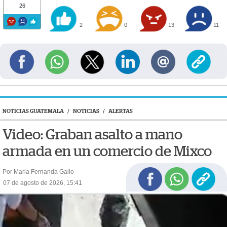
26
2
0
13
11
NOTICIAS GUATEMALA
/
NOTICIAS
/
ALERTAS
Video: Graban asalto a mano
armada en un comercio de Mixco
Por Maria Fernanda Gallo
07 de agosto de 2026, 15:41