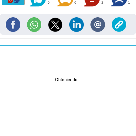
0
0
2
1
Obteniendo...