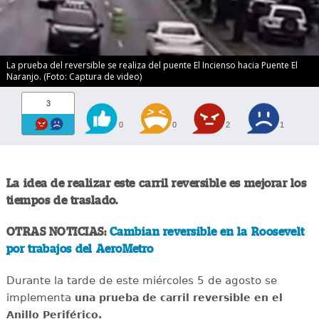
La prueba del reversible se realiza del puente El Incienso hacia Puente El
Naranjo. (Foto: Captura de video)
3
0
0
2
1
La idea de realizar este carril reversible es mejorar los
tiempos de traslado.
OTRAS NOTICIAS:
Cambian reversible en la Roosevelt
por trabajos del AeroMetro
Durante la tarde de este miércoles 5 de agosto se
implementa
una prueba de carril reversible en el
Anillo Periférico.