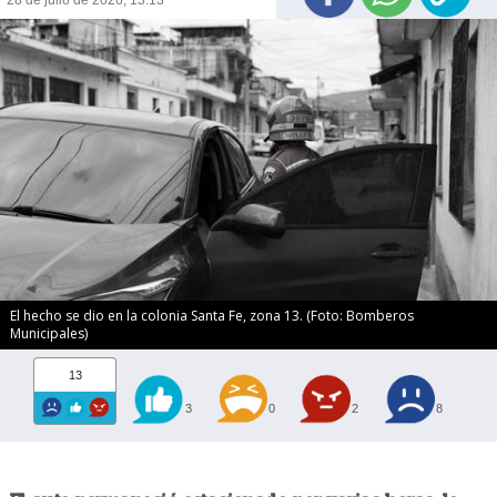
El hecho se dio en la colonia Santa Fe, zona 13. (Foto: Bomberos
Municipales)
13
3
0
2
8