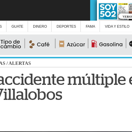
VERS
S
GUATE
DINERO
DEPORTES
FAMA
VIDA Y ESTILO
AS
/
ALERTAS
 accidente múltiple 
illalobos