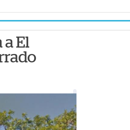
 a El
rrado