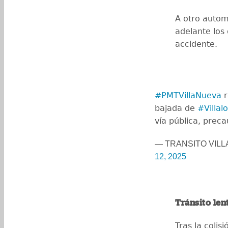
A otro autom
adelante los 
accidente.
#PMTVillaNueva
r
bajada de
#Villal
vía pública, prec
— TRANSITO VIL
12, 2025
Tránsito len
Tras la colisi