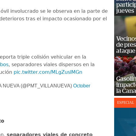
partici
jueves
óvil involucrado se le observa en la parte de
deterioros tras el impacto ocasionado por el
Vecino
de pre
ataque
eporta triple colisión vehicular en la
obos
, separadores viales dispersos en la
aución
pic.twitter.com/MLgZuslMGn
Gasolin
impact
LA NUEVA (@PMT_VILLANUEVA)
October
la Cana
ESPECIAL
to
ón,
separadores viales de concreto