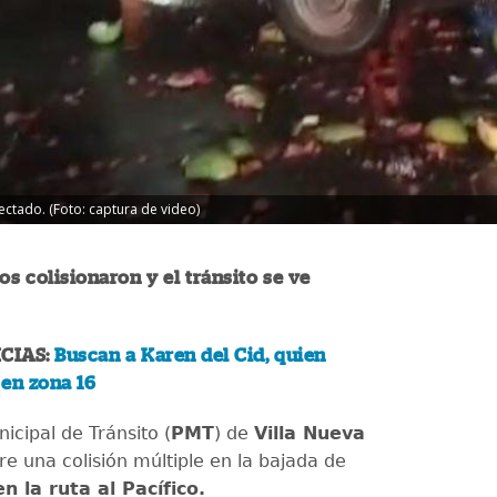
ectado. (Foto: captura de video)
os colisionaron y el tránsito se ve
CIAS:
Buscan a Karen del Cid, quien
en zona 16
nicipal de Tránsito (
PMT
) de
Villa Nueva
e una colisión múltiple en la bajada de
en la ruta al Pacífico.