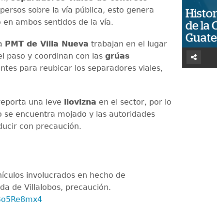
persos sobre la vía pública, esto genera
Histor
o en ambos sentidos de la vía.
de la 
Guat
la
PMT de Villa Nueva
trabajan en el lugar
 el paso y coordinan con las
grúas
ntes para reubicar los separadores viales,
reporta una leve
llovizna
en el sector, por lo
to se encuentra mojado y las autoridades
ducir con precaución.
hículos involucrados en hecho de
ada de Villalobos, precaución.
KBo5Re8mx4