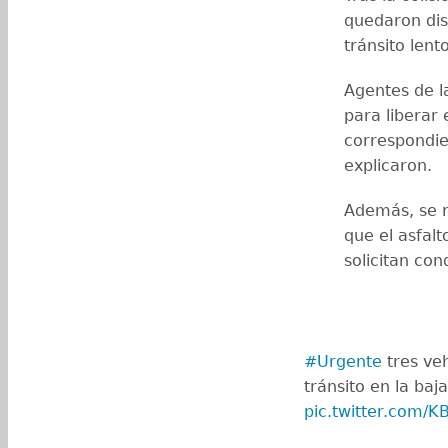
quedaron dis
tránsito lent
Agentes de 
para liberar
correspondie
explicaron.
Además, se 
que el asfal
solicitan con
#Urgente
tres ve
tránsito en la baj
pic.twitter.com/