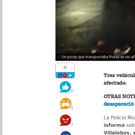
Un picop que transportaba frutas se vio af
37
Tres vehícul
afectado.
5
OTRAS NOTI
desapareció 
0
La Policía Mu
7
informó
sobr
Villalobos, 