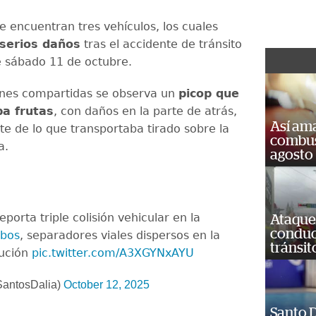
se encuentran tres vehículos, los cuales
serios daños
tras el accidente de tránsito
e sábado 11 de octubre.
enes compartidas se observa un
picop que
ba frutas
, con daños en la parte de atrás,
Así ama
te de lo que transportaba tirado sobre la
combust
a.
agosto
eporta triple colisión vehicular en la
Ataque
conduct
obos
, separadores viales dispersos en la
tránsit
aución
pic.twitter.com/A3XGYNxAYU
SantosDalia)
October 12, 2025
Santo D