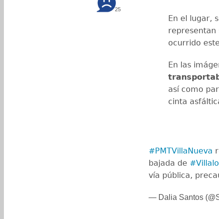
25
En el lugar, 
representan
ocurrido est
En las imág
transporta
así como par
cinta asfáltic
#PMTVillaNueva
r
bajada de
#Villal
vía pública, prec
— Dalia Santos (@