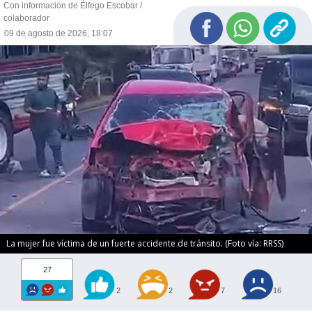
Con información de Élfego Escobar /
colaborador
09 de agosto de 2026, 18:07
La mujer fue víctima de un fuerte accidente de tránsito. (Foto vía: RRSS)
27
2
2
7
16