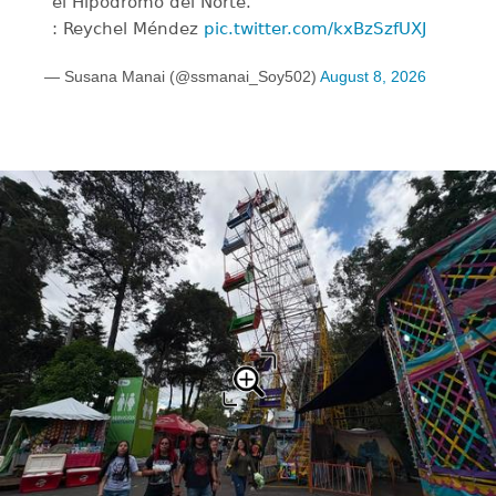
el Hipódromo del Norte.
: Reychel Méndez
pic.twitter.com/kxBzSzfUXJ
— Susana Manai (@ssmanai_Soy502)
August 8, 2026