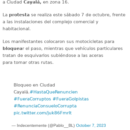
a Ciudad
Cayalá,
en zona 16.
La
protesta
se realiza este sábado 7 de octubre, frente
a las instalaciones del complejo comercial y
habitacional.
Los manifestantes colocaron sus motocicletas para
bloquea
r el paso, mientras que vehículos particulares
tratan de esquivarlos subiéndose a las aceras
para tomar otras rutas.
Bloqueo en Ciudad
Cayalá.
#HastaQueRenuncien
#FueraCorruptos
#FueraGolpistas
#RenunciaConsueloCorrupta
pic.twitter.com/juk86Fmrlt
— Indecentemente (@Pablo__BL)
October 7, 2023