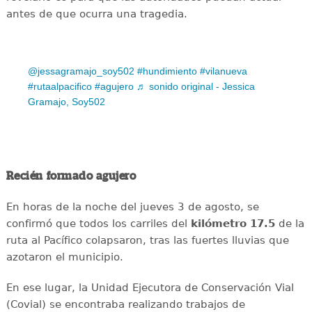
antes de que ocurra una tragedia.
@jessagramajo_soy502
#hundimiento
#vilanueva
#rutaalpacifico
#agujero
♬ sonido original - Jessica
Gramajo, Soy502
Recién formado agujero
En horas de la noche del jueves 3 de agosto, se
confirmó que todos los carriles del
kilómetro 17.5
de la
ruta al Pacífico colapsaron, tras las fuertes lluvias que
azotaron el municipio.
En ese lugar, la Unidad Ejecutora de Conservación Vial
(Covial) se encontraba realizando trabajos de