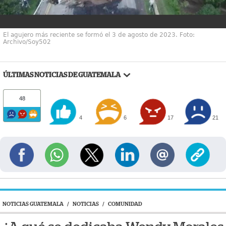
El agujero más reciente se formó el 3 de agosto de 2023. Foto:
Archivo/Soy502
ÚLTIMAS NOTICIAS DE GUATEMALA
48
4
6
17
21
NOTICIAS GUATEMALA
/
NOTICIAS
/
COMUNIDAD