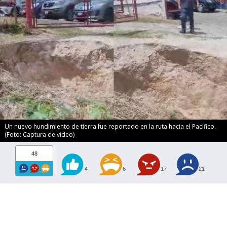
Un nuevo hundimiento de tierra fue reportado en la ruta hacia el Pacífico.
(Foto: Captura de video)
48
4
6
17
21