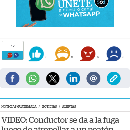
12
0
0
6
6
NOTICIAS GUATEMALA
/
NOTICIAS
/
ALERTAS
VIDEO: Conductor se da a la fuga
luego de atropellar a un peatón