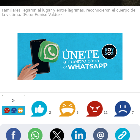
Familiares llegaron al lugar y entre lágrimas, reconocieron el cuerpo de
la víctima. (Foto: Eunise Valdez)
24
2
3
12
7