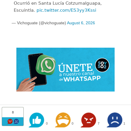
Ocurrió en Santa Lucía Cotzumalguapa,
Escuintla.
pic.twitter.com/ES3yy3Kssi
— Vichoguate (@vichoguate)
August 6, 2026
8
0
0
7
1