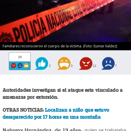
Familiares reconocieron el cuerpo de la víctima. (Foto: Eunise Valdez)
24
2
3
12
7
Autoridades investigan si el ataque esta vinculado a
amenazas por extorsión.
OTRAS NOTICIAS:
Localizan a niño que estuvo
desaparecido por 17 horas en una montaña
Nahomy Hernández, de 19 años,
quien se trabajaba