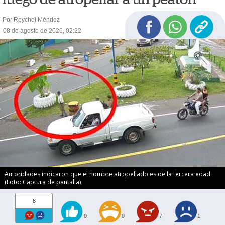
Por Reychel Méndez
08 de agosto de 2026, 02:22
Autoridades indicaron que el hombre atropellado es de la tercera edad.
(Foto: Captura de pantalla)
8
0
0
7
1