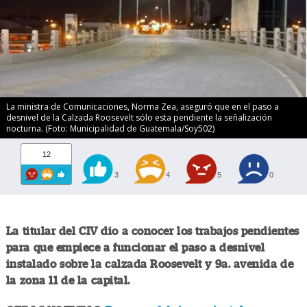
La ministra de Comunicaciones, Norma Zea, aseguró que en el paso a
desnivel de la Calzada Roosevelt sólo esta pendiente la señalización
nocturna. (Foto: Municipalidad de Guatemala/Soy502)
12
3
4
5
0
La titular del CIV dio a conocer los trabajos pendientes
para que empiece a funcionar el paso a desnivel
instalado sobre la calzada Roosevelt y 9a. avenida de
la zona 11 de la capital.