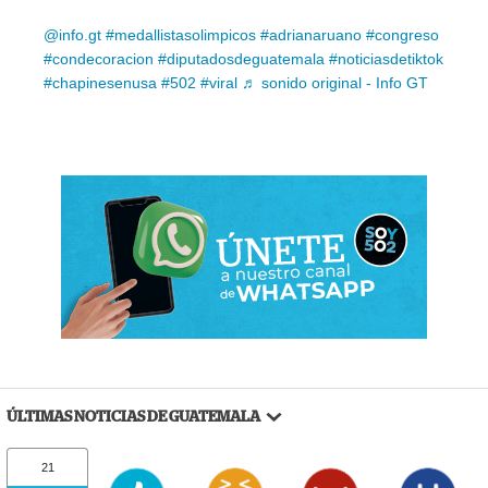
@info.gt
#medallistasolimpicos
#adrianaruano
#congreso
#condecoracion
#diputadosdeguatemala
#noticiasdetiktok
#chapinesenusa
#502
#viral
♬ sonido original - Info GT
ÚLTIMAS NOTICIAS DE GUATEMALA
21