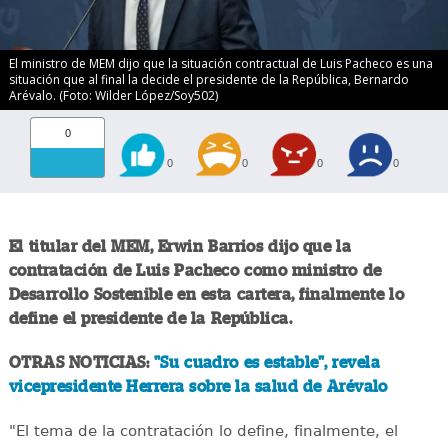
El ministro de MEM dijo que la situación contractual de Luis Pacheco es una
situación que al final la decide el presidente de la República, Bernardo
Arévalo. (Foto: Wilder López/Soy502)
0
0
0
0
0
El titular del MEM, Erwin Barrios dijo que la
contratación de Luis Pacheco como ministro de
Desarrollo Sostenible en esta cartera, finalmente lo
define el presidente de la República.
OTRAS NOTICIAS:
"Su cuadro es estable", revela
vicepresidente Herrera sobre la salud de Arévalo
"El tema de la contratación lo define, finalmente, el