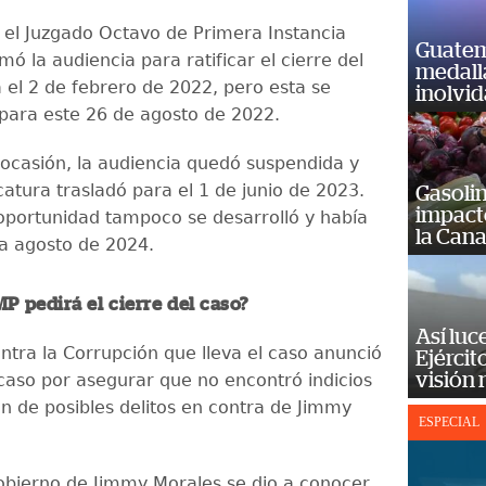
, el Juzgado Octavo de Primera Instancia
Guatem
ó la audiencia para ratificar el cierre del
medall
 el 2 de febrero de 2022, pero esta se
inolvi
ara este 26 de agosto de 2022.
ocasión, la audiencia quedó suspendida y
catura trasladó para el 1 de junio de 2023.
Gasolin
impact
oportunidad tampoco se desarrolló y había
la Cana
a agosto de 2024.
MP pedirá el cierre del caso?
Así luc
ontra la Corrupción que lleva el caso anunció
Ejércit
visión
 caso por asegurar que no encontró indicios
ón de posibles delitos en contra de Jimmy
ESPECIAL
obierno de Jimmy Morales se dio a conocer