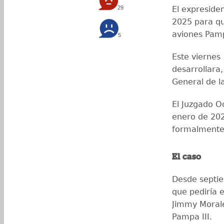
29
El expreside
2025 para qu
aviones Pamp
5
Este viernes
desarrollara
General de l
El Juzgado O
enero de 2025
formalmente
El caso
Desde septie
que pediría e
Jimmy Morale
Pampa III.