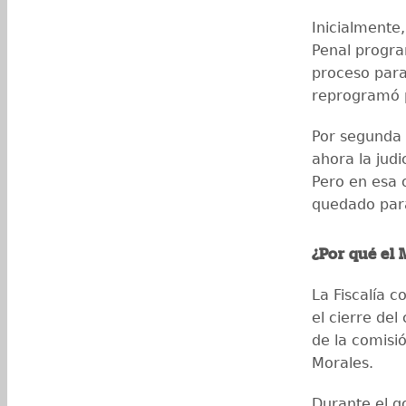
Inicialmente
Penal program
proceso para
reprogramó p
Por segunda 
ahora la judi
Pero en esa 
quedado par
¿Por qué el 
La Fiscalía c
el cierre del
de la comisi
Morales.
Durante el g