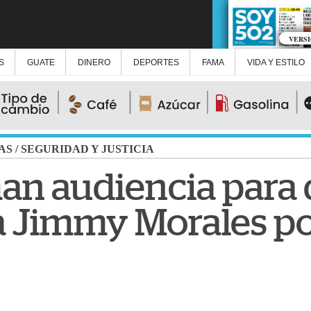
VERS
S
GUATE
DINERO
DEPORTES
FAMA
VIDA Y ESTILO
AS
/
SEGURIDAD Y JUSTICIA
n audiencia para 
a Jimmy Morales po