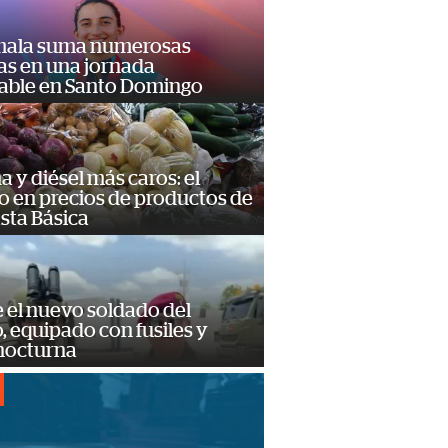
ala suma numerosas
as en una jornada
dable en Santo Domingo
a y diésel más caros: el
o en precios de productos de
sta Básica
e el nuevo soldado del
o, equipado con fusiles y
 nocturna