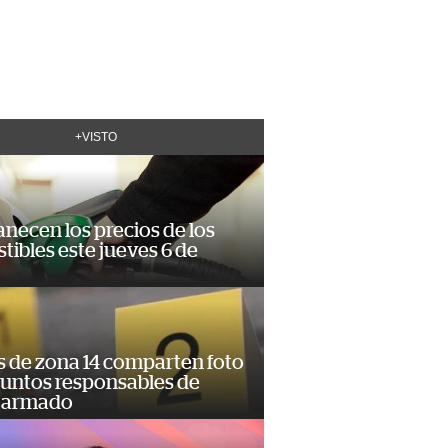
+VISTO
necen los precios de los
ibles este jueves 6 de
s de zona 14 comparten foto
suntos responsables de
 armado