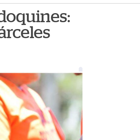
adoquines:
cárceles