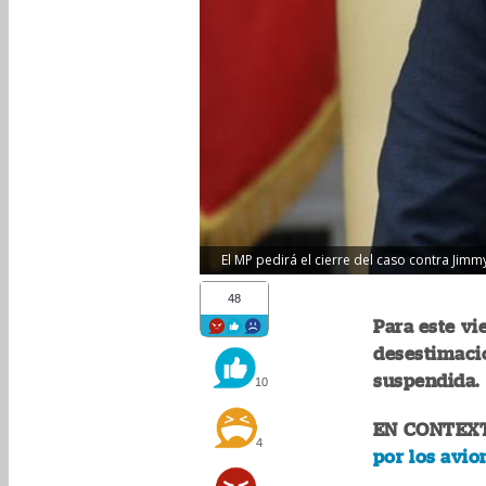
El MP pedirá el cierre del caso contra Jim
48
Para este vi
desestimació
suspendida.
10
EN CONTEX
4
por los avio