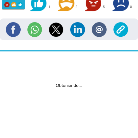
1
2
5
0
Obteniendo...