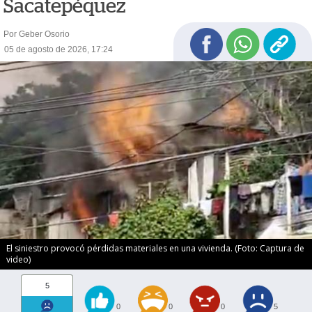
Sacatepéquez
Por Geber Osorio
05 de agosto de 2026, 17:24
El siniestro provocó pérdidas materiales en una vivienda. (Foto: Captura de
video)
5
0
0
0
5