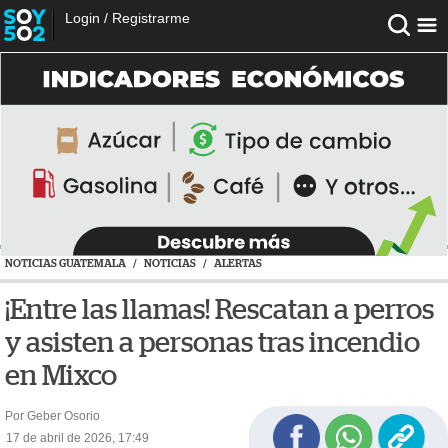
Login
/
Registrarme
NOTICIAS GUATEMALA
/
NOTICIAS
/
ALERTAS
¡Entre las llamas! Rescatan a perros
y asisten a personas tras incendio
en Mixco
Por Geber Osorio
17 de abril de 2026, 17:49