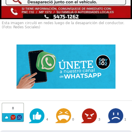
Esta imagen circuló en redes luego de la desaparición del conductor.
(Foto: Redes Sociales)
8
4
0
3
1