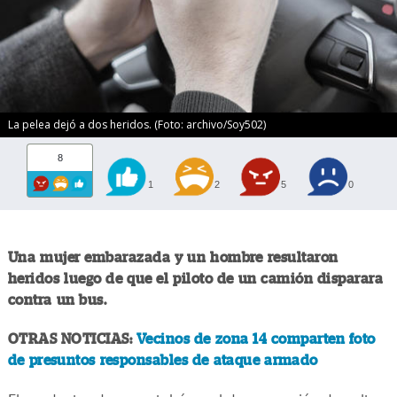
La pelea dejó a dos heridos. (Foto: archivo/Soy502)
8
1
2
5
0
Una mujer embarazada y un hombre resultaron
heridos luego de que el piloto de un camión disparara
contra un bus.
OTRAS NOTICIAS:
Vecinos de zona 14 comparten foto
de presuntos responsables de ataque armado