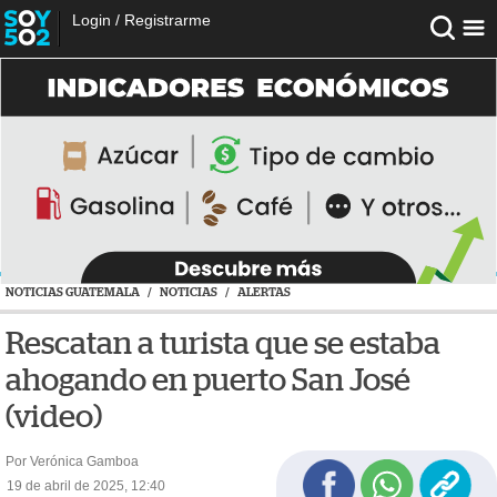
Login
/
Registrarme
NOTICIAS GUATEMALA
/
NOTICIAS
/
ALERTAS
Rescatan a turista que se estaba
ahogando en puerto San José
(video)
Por Verónica Gamboa
19 de abril de 2025, 12:40