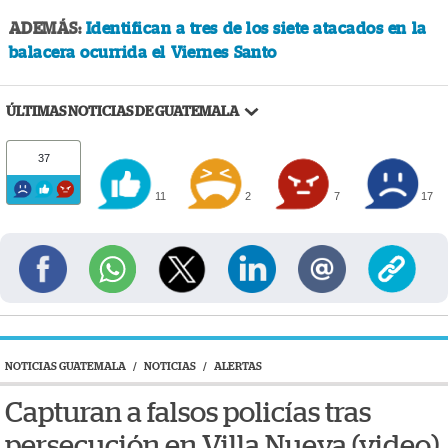
ADEMÁS:
Identifican a tres de los siete atacados en la
balacera ocurrida el Viernes Santo
ÚLTIMAS NOTICIAS DE GUATEMALA
37
11
2
7
17
NOTICIAS GUATEMALA
/
NOTICIAS
/
ALERTAS
Capturan a falsos policías tras
persecución en Villa Nueva (video)