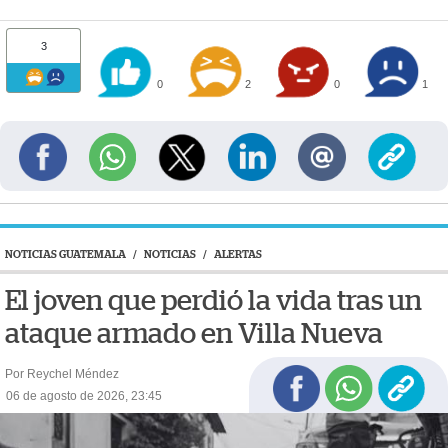
3
0
2
0
1
NOTICIAS GUATEMALA
/
NOTICIAS
/
ALERTAS
El joven que perdió la vida tras un
ataque armado en Villa Nueva
Por Reychel Méndez
06 de agosto de 2026, 23:45