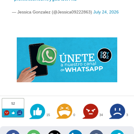
— Jessica Gonzalez (@Jessica09222863)
July 24, 2026
52
15
0
34
3