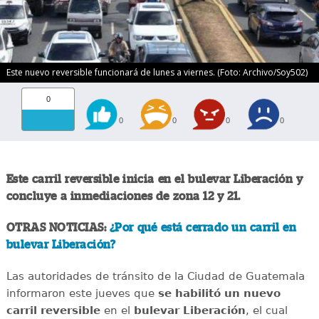
Este nuevo reversible funcionará de lunes a viernes. (Foto: Archivo/Soy502)
0
0
0
0
0
Este carril reversible inicia en el bulevar Liberación y
concluye a inmediaciones de zona 12 y 21.
OTRAS NOTICIAS:
¿Por qué está cerrado un carril en
bulevar Liberación?
Las autoridades de tránsito de la Ciudad de Guatemala
informaron este jueves que
se habilitó un nuevo
carril reversible
en el
bulevar Liberación
, el cual