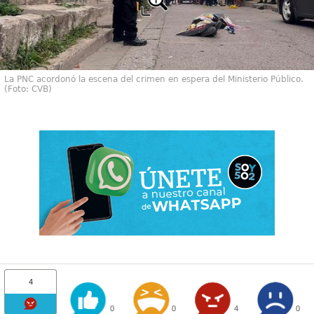
La PNC acordonó la escena del crimen en espera del Ministerio Público.
(Foto: CVB)
4
0
0
4
0