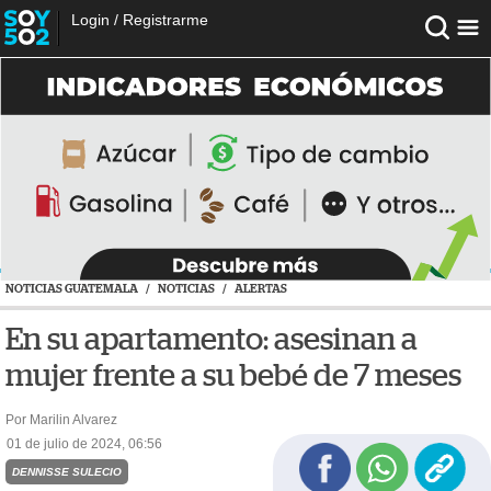
Login
/
Registrarme
NOTICIAS GUATEMALA
/
NOTICIAS
/
ALERTAS
En su apartamento: asesinan a
mujer frente a su bebé de 7 meses
Por Marilin Alvarez
01 de julio de 2024, 06:56
DENNISSE SULECIO