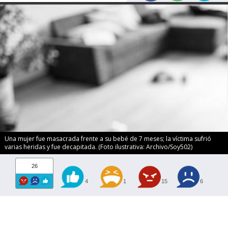
Una mujer fue masacrada frente a su bebé de 7 meses; la víctima sufrió
varias heridas y fue decapitada. (Foto ilustrativa: Archivo/Soy502)
26
4
1
15
6