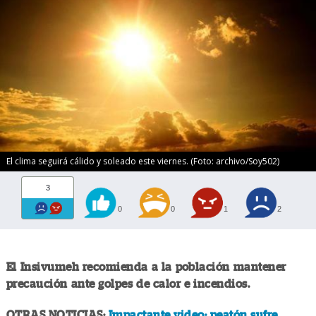
El clima seguirá cálido y soleado este viernes. (Foto: archivo/Soy502)
3
0
0
1
2
El Insivumeh recomienda a la población mantener
precaución ante golpes de calor e incendios.
OTRAS NOTICIAS:
Impactante video: peatón sufre