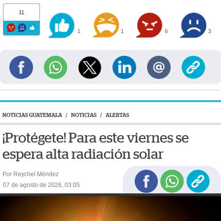
11
1
1
6
3
NOTICIAS GUATEMALA
/
NOTICIAS
/
ALERTAS
¡Protégete! Para este viernes se
espera alta radiación solar
Por Reychel Méndez
07 de agosto de 2026, 03:05