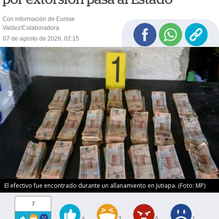
Con información de Eunise
Valdez/Colaboradora
07 de agosto de 2026, 02:15
El efectivo fue encontrado durante un allanamiento en Jutiapa. (Foto: MP)
7
4
2
0
1