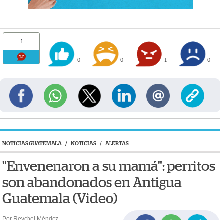
1
0
0
1
0
NOTICIAS GUATEMALA
/
NOTICIAS
/
ALERTAS
"Envenenaron a su mamá": perritos
son abandonados en Antigua
Guatemala (Video)
Por Reychel Méndez