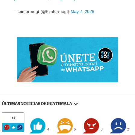
— teinformogt (@teinformogt)
May 7, 2026
ÚLTIMAS NOTICIAS DE GUATEMALA
14
4
0
8
2