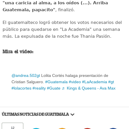
"una caricia al alma, a los oídos (...). Arriba
Guatemala, papacito"
, finalizó.
El guatemalteco logró obtener los votos necesarios del
público para quedarse en "La Academia" una semana
más. La expulsada de la noche fue Thania Pasión.
Mira el video:
@andrea.502gt
Lolita Cortés halaga presentación de
Cristian Salguero.
#Guatemala
#video
#LaAcademia
#gt
#lolacortes
#reality
#Guate
♬ Kings & Queens - Ava Max
ÚLTIMAS NOTICIAS DE GUATEMALA
12