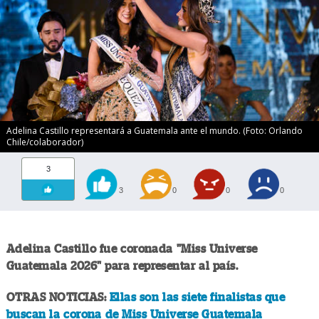
Adelina Castillo representará a Guatemala ante el mundo. (Foto: Orlando
Chile/colaborador)
3
3
0
0
0
Adelina Castillo fue coronada "Miss Universe
Guatemala 2026" para representar al país.
OTRAS NOTICIAS:
Ellas son las siete finalistas que
buscan la corona de Miss Universe Guatemala