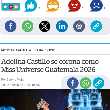
6
2
3
1
NOTICIAS GUATEMALA
/
FAMA
/
GENTE
Adelina Castillo se corona como
Miss Universe Guatemala 2026
Por Selene Mejía
09 de agosto de 2026, 04:05