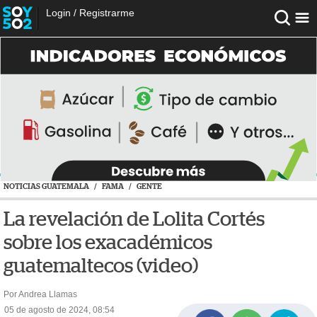
Login
/
Registrarme
NOTICIAS GUATEMALA
/
FAMA
/
GENTE
La revelación de Lolita Cortés
sobre los exacadémicos
guatemaltecos (video)
Por Andrea Llamas
05 de agosto de 2024, 08:54