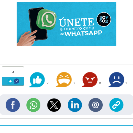
3
2
0
0
1