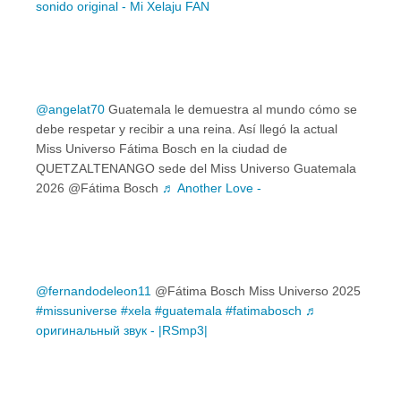
sonido original - Mi Xelaju FAN
@angelat70
Guatemala le demuestra al mundo cómo se
debe respetar y recibir a una reina. Así llegó la actual
Miss Universo Fátima Bosch en la ciudad de
QUETZALTENANGO sede del Miss Universo Guatemala
2026 @Fátima Bosch
♬ Another Love -
@fernandodeleon11
@Fátima Bosch Miss Universo 2025
#missuniverse
#xela
#guatemala
#fatimabosch
♬
оригинальный звук - |RSmp3|