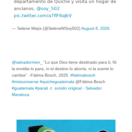
departamento de Quiché y visita un hogar de
ancianos.
@soy_502
pic.twitter.com/a7fIF8aJkV
— Selene Mejía (@SeleneMSoy502)
August 8, 2026
@salvadormen_
"Lo que Dios tiene destinado para ti; Ni
la envidia lo para, ni el destino lo aborta, ni la suerte lo
cambia". -Fátima Bosch, 2025.
#fatimabosch
#missuniverse
#quicheguatemala
@Fátima Bosch
#guatemala
#parati
♬ sonido original - Salvador
Mendoza