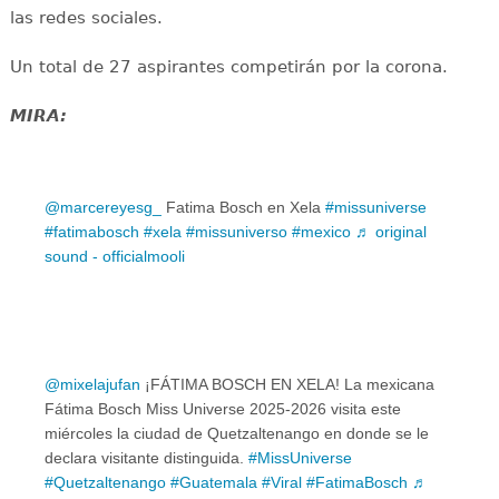
las redes sociales.
Un total de 27 aspirantes competirán por la corona.
MIRA:
@marcereyesg_
Fatima Bosch en Xela
#missuniverse
#fatimabosch
#xela
#missuniverso
#mexico
♬ original
sound - officialmooli
@mixelajufan
¡FÁTIMA BOSCH EN XELA! La mexicana
Fátima Bosch Miss Universe 2025-2026 visita este
miércoles la ciudad de Quetzaltenango en donde se le
declara visitante distinguida.
#MissUniverse
#Quetzaltenango
#Guatemala
#Viral
#FatimaBosch
♬