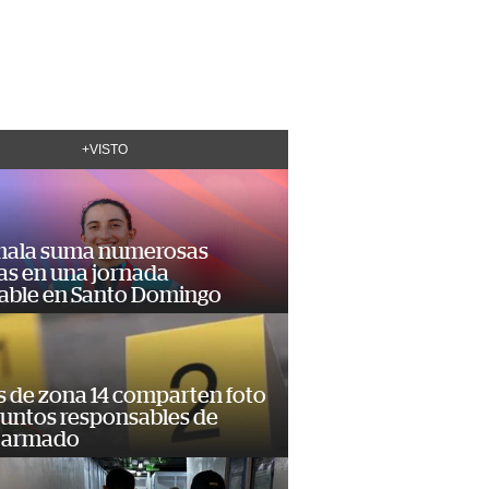
+VISTO
ala suma numerosas
as en una jornada
dable en Santo Domingo
s de zona 14 comparten foto
suntos responsables de
 armado