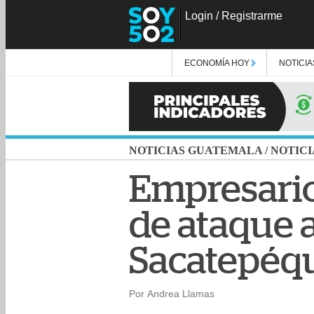
Login
/
Registrarme
ECONOMÍA HOY
NOTICIA
NOTICIAS GUATEMALA
/
NOTICI
Empresario
de ataque 
Sacatepéq
Por Andrea Llamas