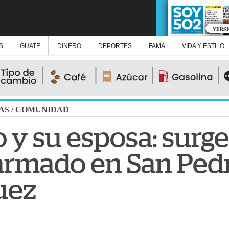
VERS
S
GUATE
DINERO
DEPORTES
FAMA
VIDA Y ESTILO
AS
/
COMUNIDAD
 y su esposa: surge
armado en San Ped
uez