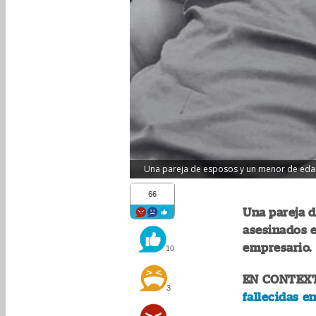
Una pareja de esposos y un menor de edad
66
Una pareja 
asesinados e
empresario.
10
EN CONTEX
3
fallecidas e