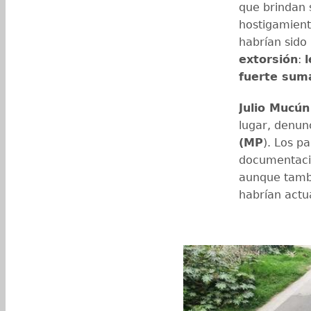
que brindan 
hostigamient
habrían sido
extorsión
:
fuerte sum
Julio Mucún
lugar, denun
(MP
). Los p
documentació
aunque tambi
habrían actu