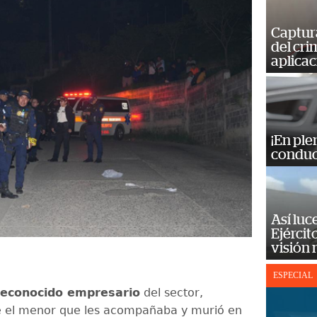
Captur
del cr
aplicac
¡En ple
conduc
Así luc
Ejércit
visión
ESPECIAL
econocido empresario
del sector,
e el menor que les acompañaba y murió en