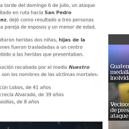
la tarde del domingo 6 de julio, un ataque
tado en ruta hacia
San Pedro
uez
, dejó como resultado a tres personas
una pareja de esposos y un menor de edad.
ltaron heridas dos niñas,
hijas de la
enes fueron trasladadas a un centro
debido a las heridas que presentaban.
Guatem
mación recabada por el medio
Nuestro
medall
s son los nombres de las víctimas mortales:
inolvi
ucún Lobos, de 41 años
crecia Alvarado, de 39 años
sillas, de 8 años
Vecino
de pre
ataque