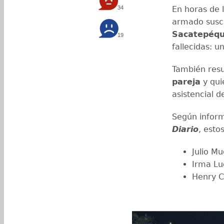
34
En horas de 
armado susci
Sacatepéq
19
fallecidas: 
También resu
pareja
y qui
asistencial 
Según infor
Diario
, esto
Julio M
Irma Lu
Henry Ca