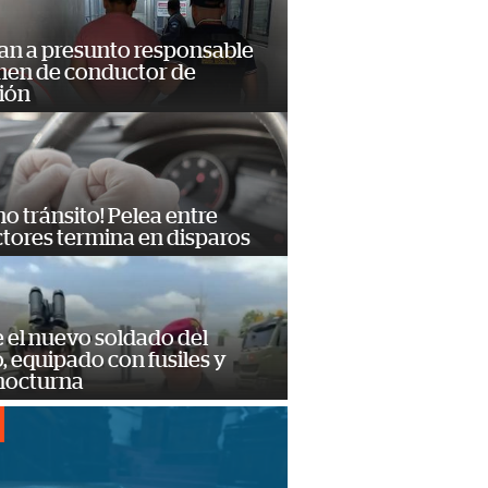
an a presunto responsable
imen de conductor de
ión
no tránsito! Pelea entre
tores termina en disparos
e el nuevo soldado del
o, equipado con fusiles y
 nocturna