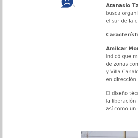
Atanasio Tz
3
busca organiz
el sur de la 
Característ
Amilcar Mo
indicó que 
de zonas com
y Villa Canal
en dirección
El diseño té
la liberación
así como un c