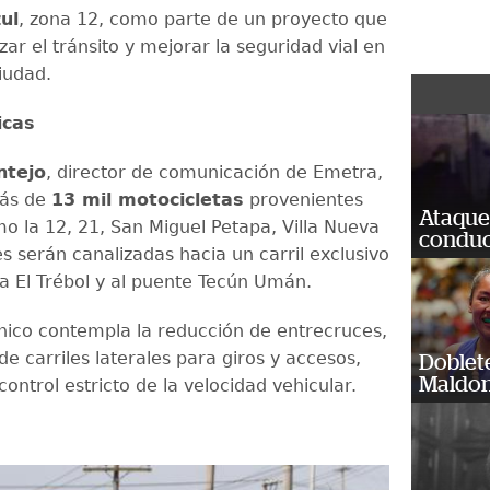
ul
, zona 12, como parte de un proyecto que
ar el tránsito y mejorar la seguridad vial en
ciudad.
icas
ntejo
, director de comunicación de Emetra,
más de
13 mil motocicletas
provenientes
Ataque
o la 12, 21, San Miguel Petapa, Villa Nueva
conduct
es serán canalizadas hacia un carril exclusivo
 a El Trébol y al puente Tecún Umán.
cnico contempla la reducción de entrecruces,
 de carriles laterales para giros y accesos,
Doblet
Maldon
ontrol estricto de la velocidad vehicular.