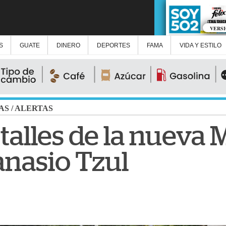
VERS
S
GUATE
DINERO
DEPORTES
FAMA
VIDA Y ESTILO
AS
/
ALERTAS
talles de la nueva 
anasio Tzul