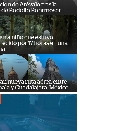
ción de Arévalo tras la
 de Rodolfo Rohrmoser
an a niño que estuvo
ecido por 17 horas en una
ña
an nueva ruta aérea entre
ala y Guadalajara, México