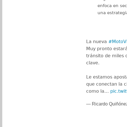
enfoca en sec
una estrategi
La nueva
#MotoV
Muy pronto estará
tránsito de miles 
clave.
Le estamos aposta
que conectan la c
como la…
pic.tw
— Ricardo Quiñón