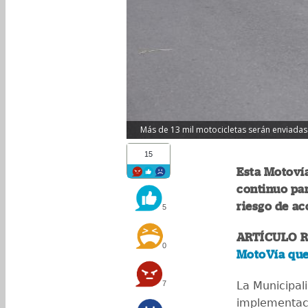
Más de 13 mil motocicletas serán enviadas a
15
Esta Motovía
continuo par
riesgo de ac
5
ARTÍCULO 
0
MotoVía que
7
La Municipal
implementaci