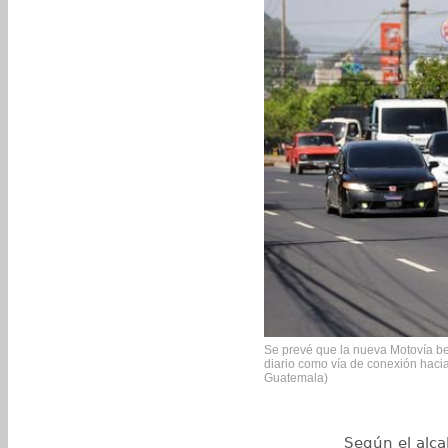
Se prevé que la nueva Motovía ben
diario como vía de conexión hacia
Guatemala)
Según el alc