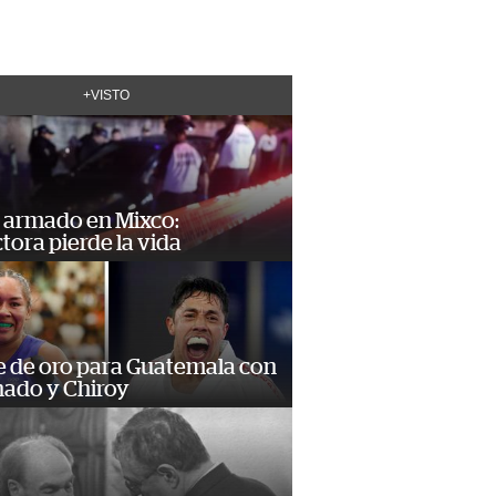
+VISTO
 armado en Mixco:
ora pierde la vida
e de oro para Guatemala con
ado y Chiroy