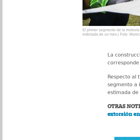
El primer segmento de la motovía 
estimada de un mes.( Foto: Muni
La construcc
corresponde 
Respecto al t
segmento a 
estimada de 
OTRAS NOTI
extorsión en