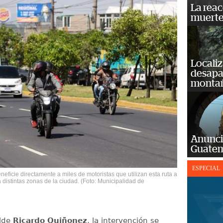
La reac
muerte
Localiz
desapar
monta
Anunci
Guatem
ESPECIAL
eficie directamente a miles de motoristas que utilizan esta ruta a
 distintas zonas de la ciudad. (Foto: Municipalidad de
alde
Ricardo Quiñonez
, la intervención se