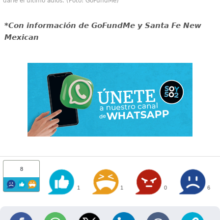
darle el último adiós. (Foto: GoFundMe)
*Con información de GoFundMe y Santa Fe New
Mexican
8
1
1
0
6