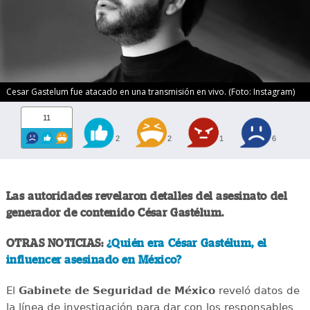
Cesar Gastelum fue atacado en una transmisión en vivo. (Foto: Instagram)
11
2
2
1
6
Las autoridades revelaron detalles del asesinato del
generador de contenido César Gastélum.
OTRAS NOTICIAS:
¿Quién era César Gastélum, el
influencer asesinado en México?
El
Gabinete de Seguridad de México
reveló datos de
la línea de investigación para dar con los responsables