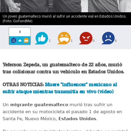
Un joven guatemalteco murió al sufrir un accidente vial en Estados Unidos.
(Foto: GoFundMe)
8
1
1
0
6
Yeferson Zepeda, un guatemalteco de 22 años, murió
tras colisionar contra un vehículo en Estados Unidos.
OTRAS NOTICIAS:
Muere "influencer" mexicano al
sufrir ataque mientras transmitía en vivo (video)
Un
migrante
guatemalteco
murió tras sufrir un
accidente en su motocicleta el pasado 1 de agosto en
Santa Fe, Nuevo México,
Estados
Unidos
.