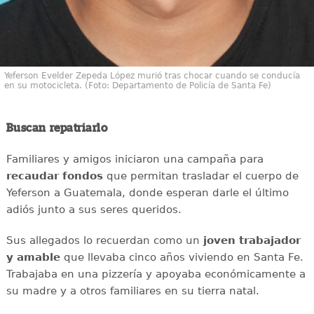
Yeferson Evelder Zepeda López murió tras chocar cuando se conducía
en su motocicleta. (Foto: Departamento de Policía de Santa Fe)
Buscan repatriarlo
Familiares y amigos iniciaron una campaña para
recaudar
fondos
que permitan trasladar el cuerpo de
Yeferson a Guatemala, donde esperan darle el último
adiós junto a sus seres queridos.
Sus allegados lo recuerdan como un
joven
trabajador
y amable
que llevaba cinco años viviendo en Santa Fe.
Trabajaba en una pizzería y apoyaba económicamente a
su madre y a otros familiares en su tierra natal.