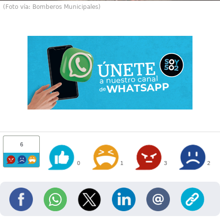
(Foto vía: Bomberos Municipales)
6
0
1
3
2