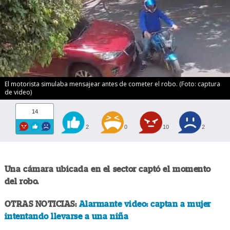
El motorista simulaba mensajear antes de cometer el robo. (Foto: captura
de video)
14
2
0
10
2
Una cámara ubicada en el sector captó el momento
del robo.
OTRAS NOTICIAS:
Alarmante video: captan a mujer
intentando llevarse a una niña