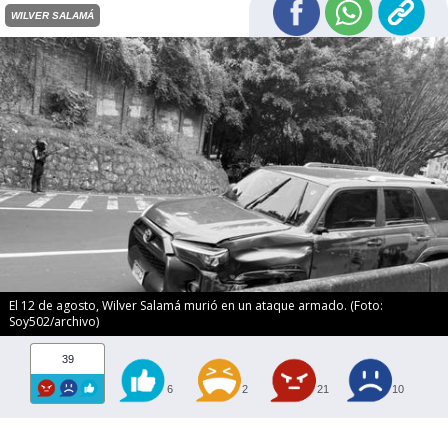
WILVER SALAMÁ
El 12 de agosto, Wilver Salamá murió en un ataque armado. (Foto:
Soy502/archivo)
39
6
2
21
10