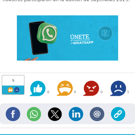
5
0
4
0
1