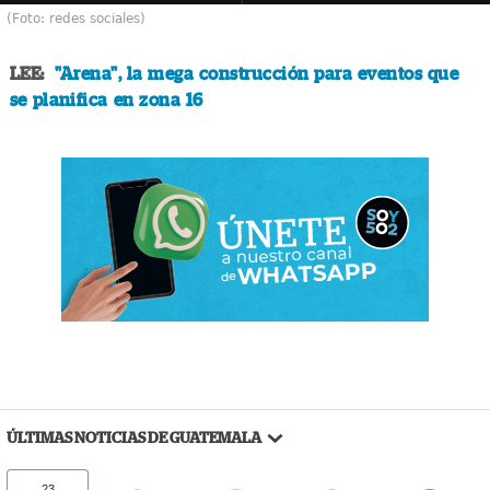
(Foto: redes sociales)
LEE:
"Arena", la mega construcción para eventos que
se planifica en zona 16
ÚLTIMAS NOTICIAS DE GUATEMALA
23