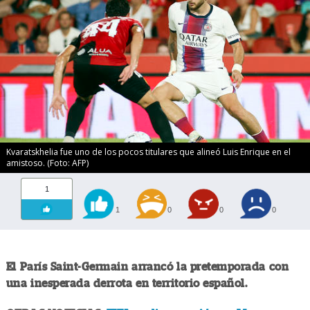
Kvaratskhelia fue uno de los pocos titulares que alineó Luis Enrique en el
amistoso. (Foto: AFP)
1
1
0
0
0
El París Saint-Germain arrancó la pretemporada con
una inesperada derrota en territorio español.