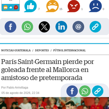
7
15
1
0
NOTICIAS GUATEMALA
/
DEPORTES
/
FÚTBOL INTERNACIONAL
París Saint-Germain pierde por
goleada frente al Mallorca en
amistoso de pretemporada
Por Pablo Arrivillaga
05 de agosto de 2026, 22:34