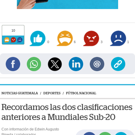
10
0
6
3
1
NOTICIAS GUATEMALA
/
DEPORTES
/
FÚTBOL NACIONAL
Recordamos las dos clasificaciones
anteriores a Mundiales Sub-20
Con información de Edwin Augusto
Pineda / colaborador