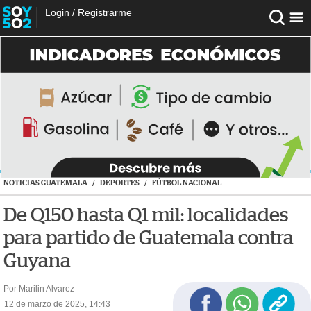
Login
/
Registrarme
NOTICIAS GUATEMALA
/
DEPORTES
/
FÚTBOL NACIONAL
De Q150 hasta Q1 mil: localidades
para partido de Guatemala contra
Guyana
Por Marilin Alvarez
12 de marzo de 2025, 14:43