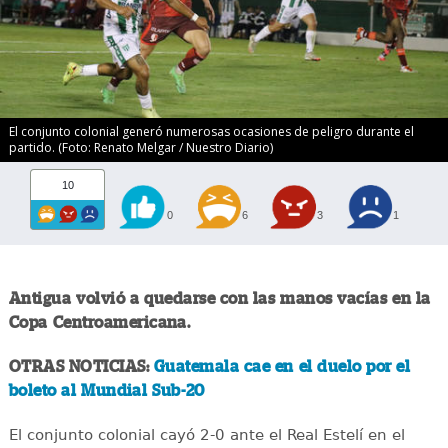
El conjunto colonial generó numerosas ocasiones de peligro durante el
partido. (Foto: Renato Melgar / Nuestro Diario)
10
0
6
3
1
Antigua volvió a quedarse con las manos vacías en la
Copa Centroamericana.
OTRAS NOTICIAS:
Guatemala cae en el duelo por el
boleto al Mundial Sub-20
El conjunto colonial cayó 2-0 ante el Real Estelí en el