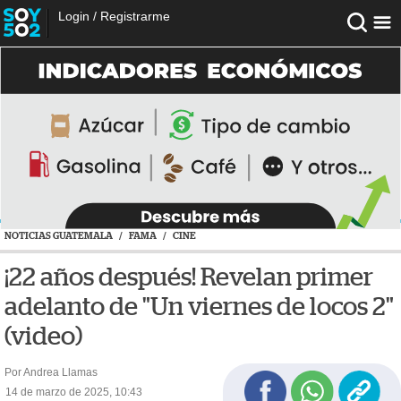
Login
/
Registrarme
NOTICIAS GUATEMALA
/
FAMA
/
CINE
¡22 años después! Revelan primer
adelanto de "Un viernes de locos 2"
(video)
Por Andrea Llamas
14 de marzo de 2025, 10:43