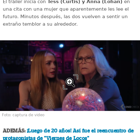
El tráiler inicia con
Tess (Curtis) y Anna (Lohan)
en
una cita con una mujer que aparentemente les lee el
futuro. Minutos después, las dos vuelven a sentir un
extraño temblor a su alrededor.
Foto: captura de video
ADEMÁS:
¡Luego de 20 años! Así fue el reencuentro de
protagonistas de "Viernes de Locos"