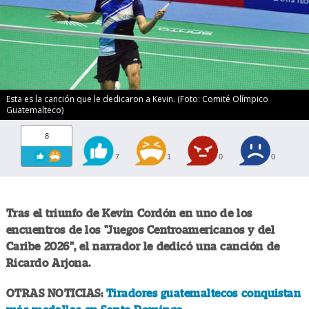
Esta es la canción que le dedicaron a Kevin. (Foto: Comité Olímpico
Guatemalteco)
8
7
1
0
0
Tras el triunfo de Kevin Cordón en uno de los
encuentros de los "Juegos Centroamericanos y del
Caribe 2026", el narrador le dedicó una canción de
Ricardo Arjona.
OTRAS NOTICIAS:
Tiradores guatemaltecos conquistan