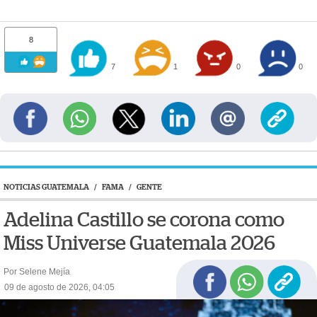
8
7
1
0
0
NOTICIAS GUATEMALA
/
FAMA
/
GENTE
Adelina Castillo se corona como
Miss Universe Guatemala 2026
Por Selene Mejía
09 de agosto de 2026, 04:05