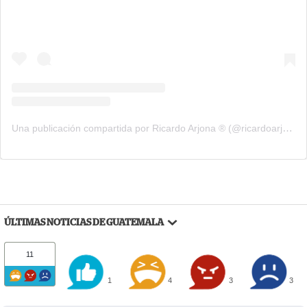
Una publicación compartida por Ricardo Arjona ® (@ricardoarjona)
ÚLTIMAS NOTICIAS DE GUATEMALA
11
1
4
3
3