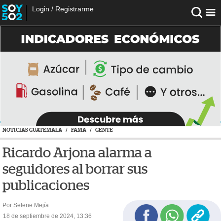
Login
/
Registrarme
NOTICIAS GUATEMALA
/
FAMA
/
GENTE
Ricardo Arjona alarma a
seguidores al borrar sus
publicaciones
Por Selene Mejía
18 de septiembre de 2024, 13:36