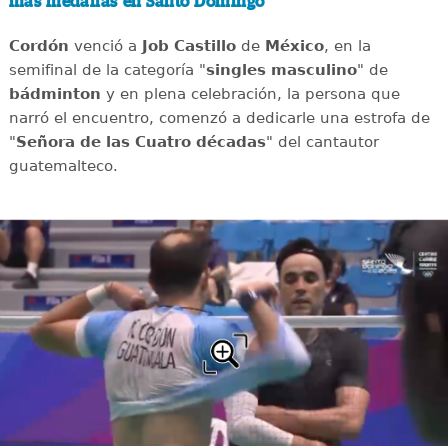
más medallas en Santo Domingo
Cordón
venció a
Job Castillo
de
México
, en la
semifinal de la categoría "
singles masculino
" de
bádminton
y en plena celebración, la persona que
narró el encuentro, comenzó a dedicarle una estrofa de
"
Señora de las Cuatro décadas
" del cantautor
guatemalteco.